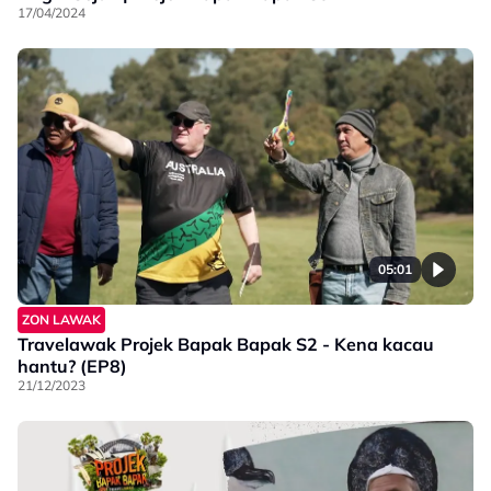
17/04/2024
05:01
ZON LAWAK
Travelawak Projek Bapak Bapak S2 - Kena kacau
hantu? (EP8)
21/12/2023