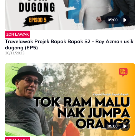
05:00
ZON LAWAK
Travelawak Projek Bapak Bapak S2 - Roy Azman usik
dugong (EP5)
30/11/2023
05:00