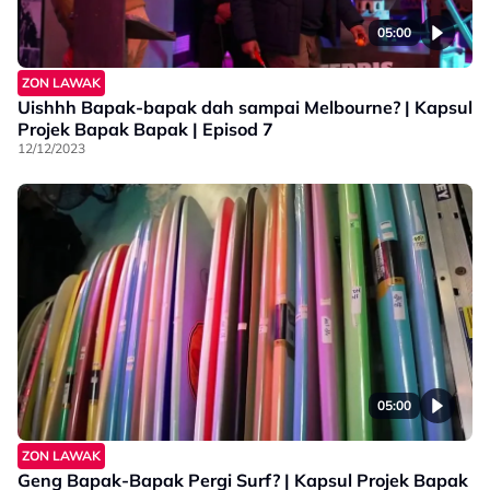
05:00
ZON LAWAK
Uishhh Bapak-bapak dah sampai Melbourne? | Kapsul
Projek Bapak Bapak | Episod 7
12/12/2023
05:00
ZON LAWAK
Geng Bapak-Bapak Pergi Surf? | Kapsul Projek Bapak