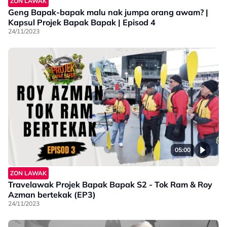
ZON LAWAK
Geng Bapak-bapak malu nak jumpa orang awam? |
Kapsul Projek Bapak Bapak | Episod 4
24/11/2023
05:00
ZON LAWAK
Travelawak Projek Bapak Bapak S2 - Tok Ram & Roy
Azman bertekak (EP3)
24/11/2023