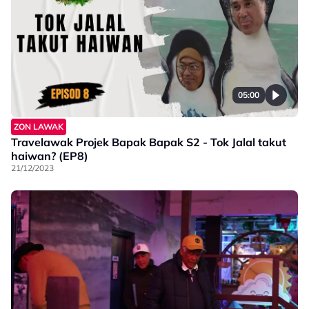
05:00
ZON LAWAK
Travelawak Projek Bapak Bapak S2 - Tok Jalal takut
haiwan? (EP8)
21/12/2023