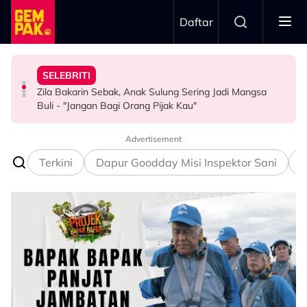
Skip to main content
Daftar
Rahman
Buli - "Jangan Bagi Orang Pijak Kau"
“Saya Ingat Sudah Mati”
HIBURAN
“Kalau Dulu, Masa Mandi Selalu Nampak…” - Zoey
Zila Bakarin Sebak, Anak Sulung Sering Jadi Mangsa
Pemain Bola Sepak Kongsi Detik Cemas Dipanah Petir -
Dakwa Pelakon Tak Serik Datang Lewat Ke Set,
HIBURAN
SELEBRITI
BOLA SEPAK
Kesabaran Fasha Sandha Makin ‘Tipis’ - “Orang Macam
Kau Ini Nak Kena…”
Advertisement
Terkini
Dapur Goodday Misi Inspektor Sani