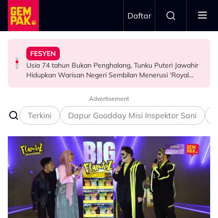
Skip to main content
Daftar
Airlines
Tangkap Ikan Segar Setiap Hari
FESYEN
“Saya Memang Suka Gaya Streetwear…” - Ezaidi Aziz
Tertelan Serpihan Lidi Sate, Wanita Saman Singapore
Permintaan Aneh Jared Leto Di Lokasi, Minta Nelayan
Usia 74 tahun Bukan Penghalang, Tunku Puteri Jawahir
HIBURAN
BERITA
HIBURAN
Hidupkan Warisan Negeri Sembilan Menerusi ‘Royal
Sembilan’
Advertisement
Terkini
Dapur Goodday Misi Inspektor Sani