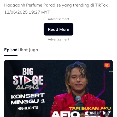
Haaaaahh Perfume Paradise yang trending di TikTok
@perfumeparadisehq.
12/06/2025 19:27 MYT
Pilihan nombor satu! Spray sekali wangi 3 hari..
Advertisement
Haaaaahh… Bau macam Paradise!
Read More
#PerfumeParadise
#GelombangDominasi
Advertisement
#BigStageAlpha
Episod
Lihat Juga
05:32