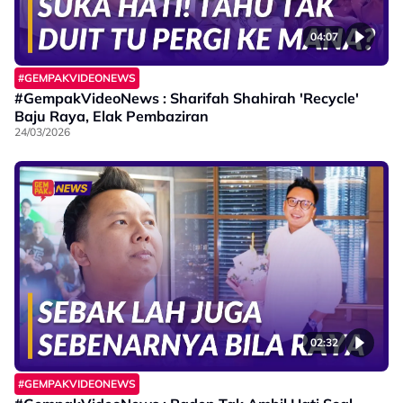
04:07
#GEMPAKVIDEONEWS
#GempakVideoNews : Sharifah Shahirah 'Recycle'
Baju Raya, Elak Pembaziran
24/03/2026
02:32
#GEMPAKVIDEONEWS