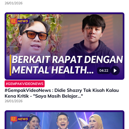
26/01/2026
04:22
#GEMPAKVIDEONEWS
#GempakVideoNews : Didie Shazry Tak Kisah Kalau
Kena Kritik - "Saya Masih Belajar..."
26/01/2026