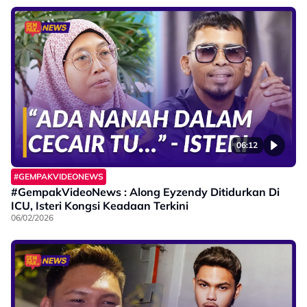
06:12
#GEMPAKVIDEONEWS
#GempakVideoNews : Along Eyzendy Ditidurkan Di
ICU, Isteri Kongsi Keadaan Terkini
06/02/2026