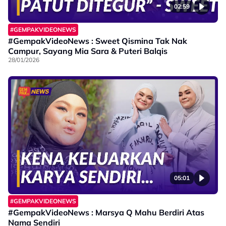
02:59
#GEMPAKVIDEONEWS
#GempakVideoNews : Sweet Qismina Tak Nak
Campur, Sayang Mia Sara & Puteri Balqis
28/01/2026
05:01
#GEMPAKVIDEONEWS
#GempakVideoNews : Marsya Q Mahu Berdiri Atas
Nama Sendiri