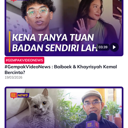
03:39
#GEMPAKVIDEONEWS
#GempakVideoNews : Baiboek & Khayrisyah Kemal
Bercinta?
19/03/2026