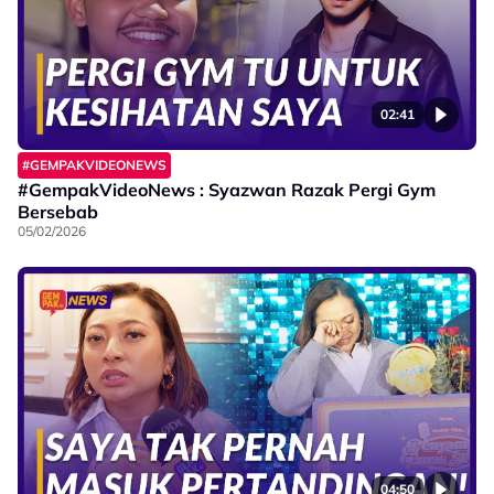
02:41
#GEMPAKVIDEONEWS
#GempakVideoNews : Syazwan Razak Pergi Gym
Bersebab
05/02/2026
04:50