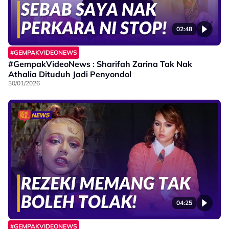
02:48
#GEMPAKVIDEONEWS
#GempakVideoNews : Sharifah Zarina Tak Nak
Athalia Dituduh Jadi Penyondol
30/01/2026
04:25
#GEMPAKVIDEONEWS