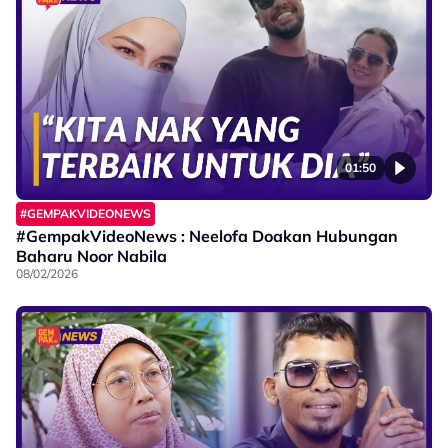
01:50
#GEMPAKVIDEONEWS
#GempakVideoNews : Neelofa Doakan Hubungan
Baharu Noor Nabila
08/02/2026