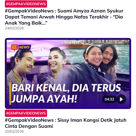
#GEMPAKVIDEONEWS
#GempakVideoNews : Suami Amyza Aznan Syukur
Dapat Temani Arwah Hingga Nafas Terakhir - “Dia
Anak Yang Baik…”
24/02/2026
04:32
#GEMPAKVIDEONEWS
#GempakVideoNews : Sissy Iman Kongsi Detik Jatuh
Cinta Dengan Suami
20/02/2026