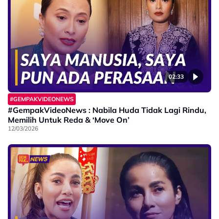
02:33
#GEMPAKVIDEONEWS
#GempakVideoNews : Nabila Huda Tidak Lagi Rindu,
Memilih Untuk Reda & ‘Move On’
12/03/2026