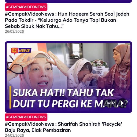
#GEMPAKVIDEONEWS
#GempakVideoNews : Hun Haqeem Serah Soal Jodoh
Pada Takdir - “Keluarga Ada Tanya Tapi Bukan
Sebab Sibuk Nak Tahu…”
26/03/2026
04:07
#GEMPAKVIDEONEWS
#GempakVideoNews : Sharifah Shahirah 'Recycle'
Baju Raya, Elak Pembaziran
24/03/2026