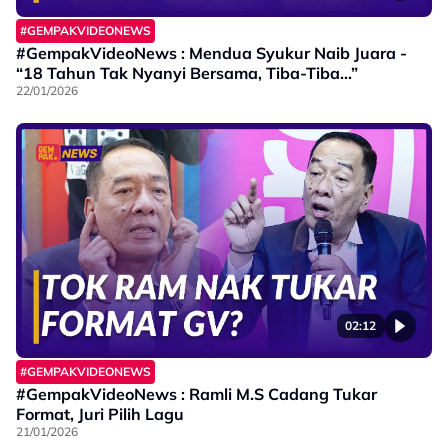
#GEMPAKVIDEONEWS
#GempakVideoNews : Mendua Syukur Naib Juara -
“18 Tahun Tak Nyanyi Bersama, Tiba-Tiba…”
22/01/2026
02:12
#GEMPAKVIDEONEWS
#GempakVideoNews : Ramli M.S Cadang Tukar
Format, Juri Pilih Lagu
21/01/2026