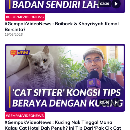
03:39
#GEMPAKVIDEONEWS
#GempakVideoNews : Baiboek & Khayrisyah Kemal
Bercinta?
19/03/2026
09:46
#GEMPAKVIDEONEWS
#GempakVideoNews : Kucing Nak Tinggal Mana
Kalau Cat Hotel Dah Penuh? Ini Tip Dari ‘Pak Cik Cat