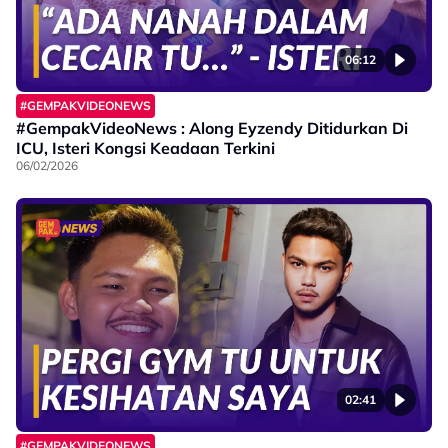
06:12
#GEMPAKVIDEONEWS
#GempakVideoNews : Along Eyzendy Ditidurkan Di
ICU, Isteri Kongsi Keadaan Terkini
06/02/2026
02:41
#GEMPAKVIDEONEWS