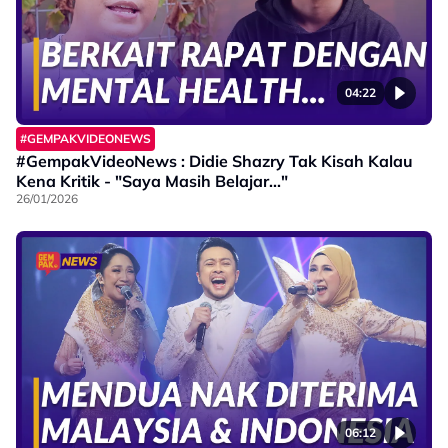
04:22
#GEMPAKVIDEONEWS
#GempakVideoNews : Didie Shazry Tak Kisah Kalau
Kena Kritik - "Saya Masih Belajar..."
26/01/2026
06:12