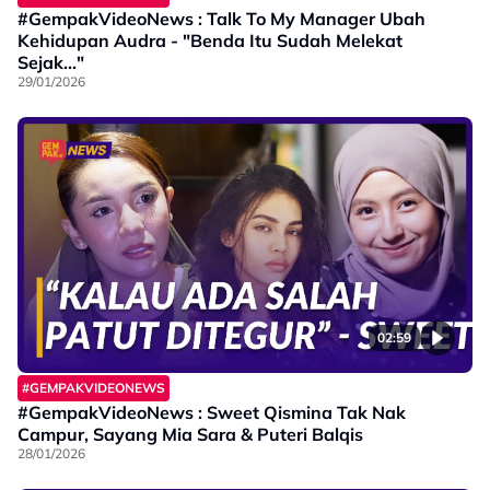
#GempakVideoNews : Talk To My Manager Ubah
Kehidupan Audra - "Benda Itu Sudah Melekat
Sejak..."
29/01/2026
02:59
#GEMPAKVIDEONEWS
#GempakVideoNews : Sweet Qismina Tak Nak
Campur, Sayang Mia Sara & Puteri Balqis
28/01/2026