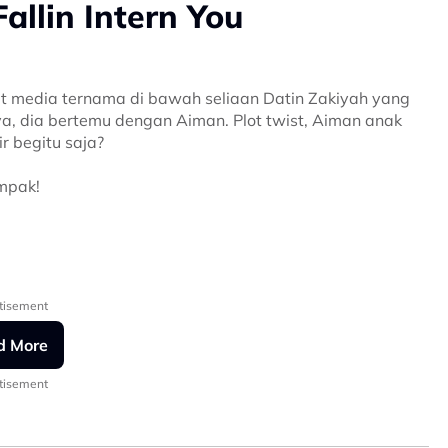
allin Intern You
ikat media ternama di bawah seliaan Datin Zakiyah yang
 dia bertemu dengan Aiman. Plot twist, Aiman anak
r begitu saja?
mpak!
am Astro Gempak
tisement
d More
tisement