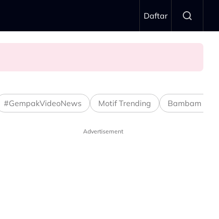
Daftar
#GempakVideoNews
Motif Trending
Bambam Stud
Advertisement