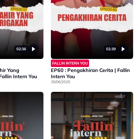
02:36
02:39
FALLIN INTERN YOU
hir Yang
EP60 : Pengakhiran Cerita | Fallin
allin Intern You
Intern You
30/06/2025