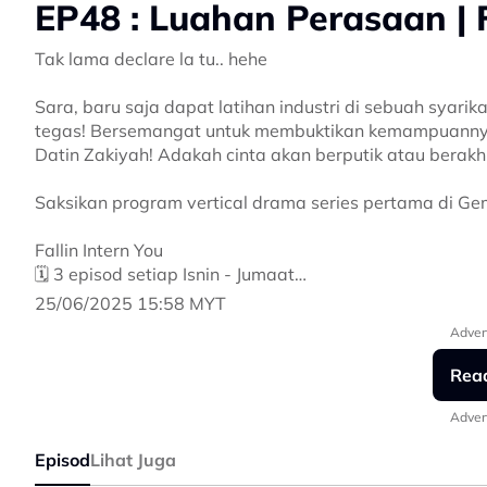
EP48 : Luahan Perasaan | F
Tak lama declare la tu.. hehe
Sara, baru saja dapat latihan industri di sebuah syar
tegas! Bersemangat untuk membuktikan kemampuannya,
Datin Zakiyah! Adakah cinta akan berputik atau berakhi
Saksikan program vertical drama series pertama di Ge
Fallin Intern You
🗓️ 3 episod setiap Isnin - Jumaat
📺 gempak.com, YouTube, TikTok, Facebook & Instagr
25/06/2025 15:58 MYT
Adver
#FallinInternYou
#GempakOriginalSeries
Rea
#GempakVerticalSeries
Adver
Episod
Lihat Juga