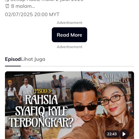
⏰ 8 malam
💻 Platform Gempak, On Demand & sooka
02/07/2025 20:00 MYT
Advertisement
#SyafiqKyleMimiLanaBukanHoneymoonCliche
#GempakOriginalSeries
Read More
Advertisement
Episod
Lihat Juga
22:43