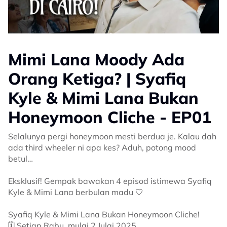
Mimi Lana Moody Ada
Orang Ketiga? | Syafiq
Kyle & Mimi Lana Bukan
Honeymoon Cliche - EP01
Selalunya pergi honeymoon mesti berdua je. Kalau dah
ada third wheeler ni apa kes? Aduh, potong mood
betul…
Eksklusif! Gempak bawakan 4 episod istimewa Syafiq
Kyle & Mimi Lana berbulan madu 🤍
Syafiq Kyle & Mimi Lana Bukan Honeymoon Cliche!
🗓️ Setiap Rabu, mulai 2 Julai 2025