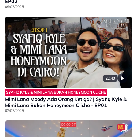
EP02
09/07/2025
22:40
SYAFIQ KYLE & MIMI LANA BUKAN HONEYMOON CLICHE
Mimi Lana Moody Ada Orang Ketiga? | Syafiq Kyle &
Mimi Lana Bukan Honeymoon Cliche - EP01
02/07/2025