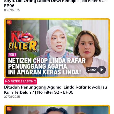
Saya. Dia Orang Dalam Dewi Remaja” | No Filter S2 -
EP06
03/09/2025
24:00
NO FILTER SEASON 2
Dituduh Penunggang Agama, Linda Rafar Jawab Isu
Kain Terbelah ? | No Filter S2 - EP05
27/08/2025