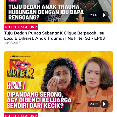
23:46
NO FILTER SEASON 2
Tuju Dedah Punca Sebenar K Clique Berpecah, Isu
Loca B Diheret, Anak Trauma? | No Filter S2 - EP03
13/08/2025
23:56
NO FILTER SEASON 2