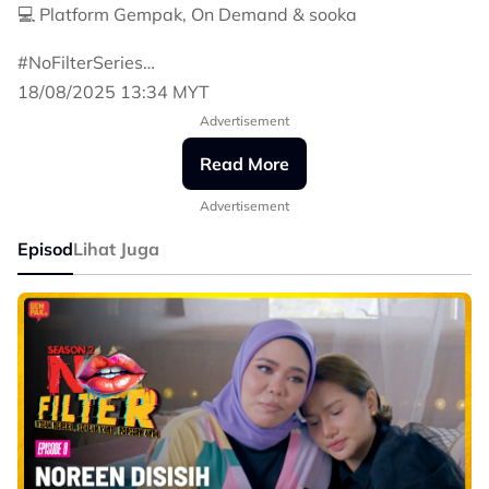
💻 Platform Gempak, On Demand & sooka
#NoFilterSeries
#NoFilterSeason2
18/08/2025 13:34 MYT
#GempakNoFilter
Advertisement
#GempakOriginalSeries
#AstroOne
Read More
Advertisement
Episod
Lihat Juga