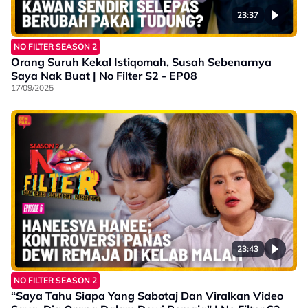
23:37
NO FILTER SEASON 2
Orang Suruh Kekal Istiqomah, Susah Sebenarnya
Saya Nak Buat | No Filter S2 - EP08
17/09/2025
23:43
NO FILTER SEASON 2
“Saya Tahu Siapa Yang Sabotaj Dan Viralkan Video