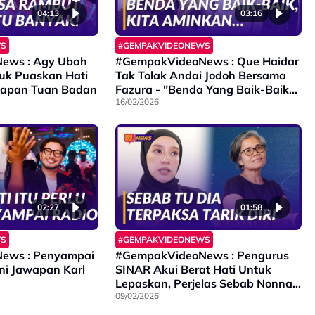
04:13
03:16
WS
#GEMPAKVIDEONEWS
ews : Agy Ubah
#GempakVideoNews : Que Haidar
uk Puaskan Hati
Tak Tolak Andai Jodoh Bersama
awapan Tuan Badan
Fazura - "Benda Yang Baik-Baik
kita Aminkan..."
16/02/2026
02:27
01:58
WS
#GEMPAKVIDEONEWS
ews : Penyampai
#GempakVideoNews : Pengurus
Ini Jawapan Karl
SINAR Akui Berat Hati Untuk
Lepaskan, Perjelas Sebab Nonna
Freshies Tarik Diri
09/02/2026