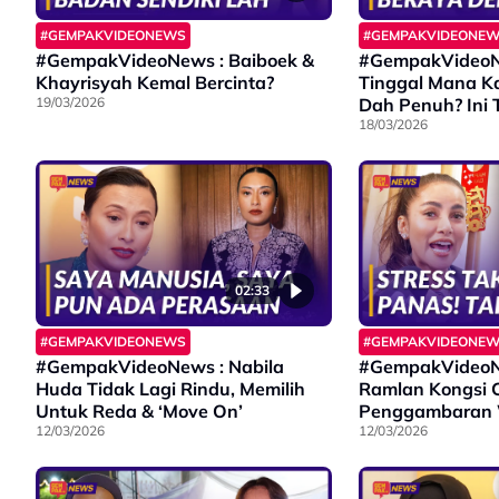
#GEMPAKVIDEONEWS
#GEMPAKVIDEONE
#GempakVideoNews : Baiboek &
#GempakVideoNe
Khayrisyah Kemal Bercinta?
Tinggal Mana Ka
19/03/2026
Dah Penuh? Ini T
Cat Sitter’
18/03/2026
02:33
#GEMPAKVIDEONEWS
#GEMPAKVIDEONE
#GempakVideoNews : Nabila
#GempakVideoNe
Huda Tidak Lagi Rindu, Memilih
Ramlan Kongsi C
Untuk Reda & ‘Move On’
Penggambaran W
12/03/2026
Kawasan Hutan
12/03/2026