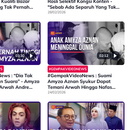
Kualiti Bazar
Rosli Selektif Kongsi Konten -
g Tak Pernah
"Sebab Ada Separuh Yang Tak
da…”
Suka..."
28/02/2026
03:30
02:12
WS
#GEMPAKVIDEONEWS
ws : “Dia Tak
#GempakVideoNews : Suami
an Suara” - Amyza
Amyza Aznan Syukur Dapat
 Arwah Andre
Temani Arwah Hingga Nafas
 Anak Yang Baik
Terakhir - “Dia Anak Yang Baik…”
24/02/2026