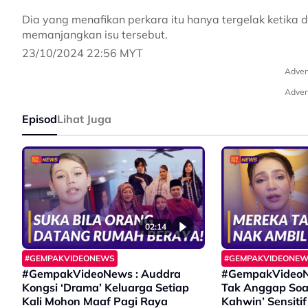
Dia yang menafikan perkara itu hanya tergelak ketika
memanjangkan isu tersebut.
23/10/2024 22:56 MYT
Adver
Adver
Episod
Lihat Juga
02:14
#GEMPAKVIDEONEWS
#GEMPAKVIDEONE
#GempakVideoNews : Auddra
#GempakVideoNe
Kongsi ‘Drama’ Keluarga Setiap
Tak Anggap Soal
Kali Mohon Maaf Pagi Raya
Kahwin’ Sensitif