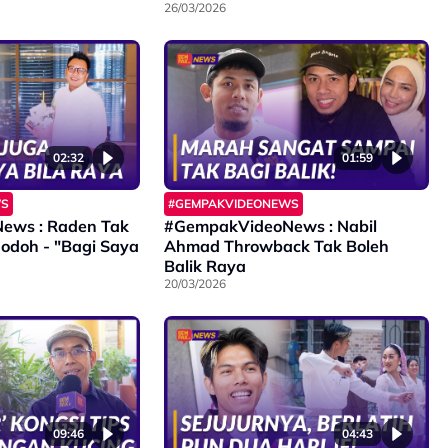
Bukan Sebab Sibuk Nak Tahu…”
26/03/2026
02:32
01:59
WS
#GEMPAKVIDEONEWS
ews : Raden Tak
#GempakVideoNews : Nabil
Jodoh - "Bagi Saya
Ahmad Throwback Tak Boleh
Balik Raya
20/03/2026
09:46
04:43