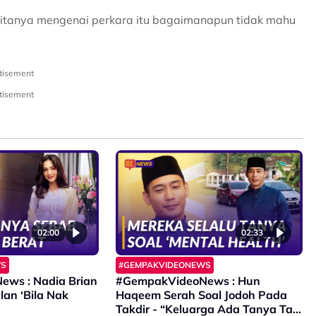
 ditanya mengenai perkara itu bagaimanapun tidak mahu
tisement
tisement
02:00
02:33
WS
#GEMPAKVIDEONEWS
ws : Nadia Brian
#GempakVideoNews : Hun
an ‘Bila Nak
Haqeem Serah Soal Jodoh Pada
Takdir - “Keluarga Ada Tanya Tapi