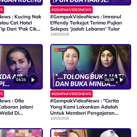
WS
#GEMPAKVIDEONEWS
ws : Kucing Nak
#GempakVideoNews : Imranul
lau Cat Hotel
Effendy Terkejut Terima Pujian
ip Dari ‘Pak Cik
Selepas 'Jodoh Lebaran' Tular
14/03/2026
04:25
04:39
WS
#GEMPAKVIDEONEWS
ws : Olla
#GempakVideoNews : "Cerita
abaran Jalani
Yang Kami Lakonkan Adalah
alid Di
Untuk Memberi Pengajaran
Kepada Masyarakat” - Marissa
10/03/2026
Yasmin