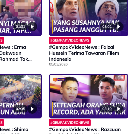
01:31
05:02
WS
#GEMPAKVIDEONEWS
ews : Erma
#GempakVideoNews : Faizal
 Dakwaan
Hussein Terima Tawaran Filem
 Rahmad Tak
Indonesia
05/03/2026
02:35
03:10
WS
#GEMPAKVIDEONEWS
ews : Shima
#GempakVideoNews : Razzuan