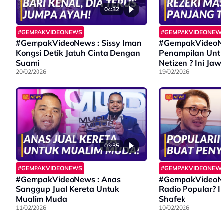
04:32
#GEMPAKVIDEONEWS
#GEMPAKVIDEONE
#GempakVideoNews : Sissy Iman
#GempakVideoN
Kongsi Detik Jatuh Cinta Dengan
Penampilan Unt
Suami
Netizen ? Ini J
20/02/2026
19/02/2026
03:35
#GEMPAKVIDEONEWS
#GEMPAKVIDEONE
#GempakVideoNews : Anas
#GempakVideoN
Sanggup Jual Kereta Untuk
Radio Popular? 
Mualim Muda
Shafek
11/02/2026
10/02/2026