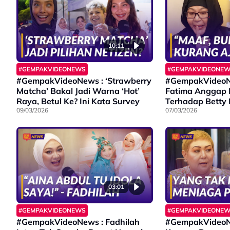
10:11
#GEMPAKVIDEONEWS
#GEMPAKVIDEONE
#GempakVideoNews : ‘Strawberry
#GempakVideoN
Matcha’ Bakal Jadi Warna ‘Hot’
Fatima Anggap
Raya, Betul Ke? Ini Kata Survey
Terhadap Betty
09/03/2026
Masuk Akal
07/03/2026
03:01
#GEMPAKVIDEONEWS
#GEMPAKVIDEONE
#GempakVideoNews : Fadhilah
#GempakVideoN