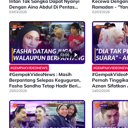
Intan Tak Sangka Dapat Nyanyi
Kecewa Dengan 
Dengan Aina Abdul Di Pentas
Ramadan - “Yan
Anugerah
03/03/2026
Berniaga Pun A
02/03/2026
03:00
#GEMPAKVIDEONEWS
#GEMPAKVIDEONE
#GempakVideoNews : Masih
#GempakVideoNe
Berpantang Selepas Keguguran,
Pernah Tinggik
Fasha Sandha Tetap Hadir Beri
Aznan Sifatkan
Sokongan Pada Amyza Aznan
25/02/2026
Mikhail Sebagai
24/02/2026