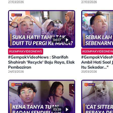
27/03/2026
27/03/2026
04:07
#GEMPAKVIDEONEWS
#GEMPAKVIDEONE
#GempakVideoNews : Sharifah
#GempakVideoN
Shahirah 'Recycle' Baju Raya, Elak
Ambil Hati Soal 
Pembaziran
Itu Sekadar..."
24/03/2026
20/03/2026
03:39