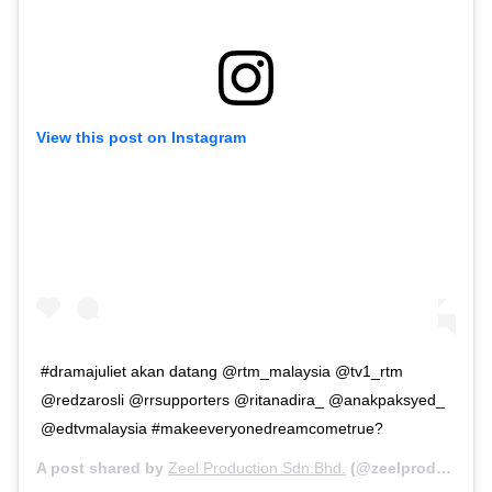
View this post on Instagram
#dramajuliet akan datang @rtm_malaysia @tv1_rtm
@redzarosli @rrsupporters @ritanadira_ @anakpaksyed_
@edtvmalaysia #makeeveryonedreamcometrue?
A post shared by
Zeel Production Sdn.Bhd.
(@zeelproduction) on