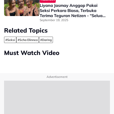
Liyana Jasmay Anggap Pakai
Seksi Perkara Biasa, Terbuka
Terima Teguran Netizen - “Seluar
Pendek Memang Saya…”
September 19, 2025
Related Topics
#Seksi
#Scha Elinnea
#Daring
Must Watch Video
Advertisement