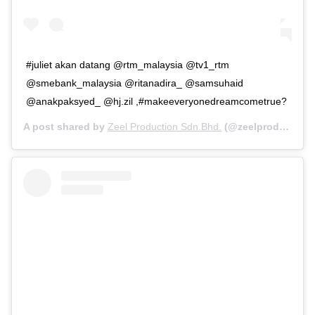
#juliet akan datang @rtm_malaysia @tv1_rtm
@smebank_malaysia @ritanadira_ @samsuhaid
@anakpaksyed_ @hj.zil ,#makeeveryonedreamcometrue?
A post shared by
Zeel Production Sdn.Bhd.
(@zeelproduction) on