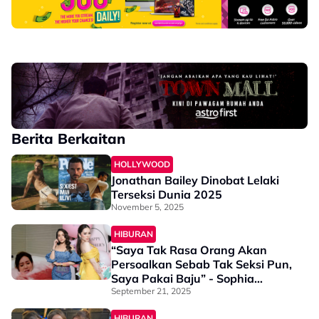
Berita Berkaitan
HOLLYWOOD
Jonathan Bailey Dinobat Lelaki
Terseksi Dunia 2025
November 5, 2025
HIBURAN
“Saya Tak Rasa Orang Akan
Persoalkan Sebab Tak Seksi Pun,
Saya Pakai Baju” - Sophia
Albarakbah
September 21, 2025
HIBURAN