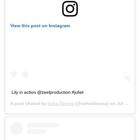
View this post on Instagram
Lily in action @zeelproduction #juliet
A post shared by
Scha Elinnea
(@schaelinnea) on
Jul 8, 2020 at 10:44pm PDT