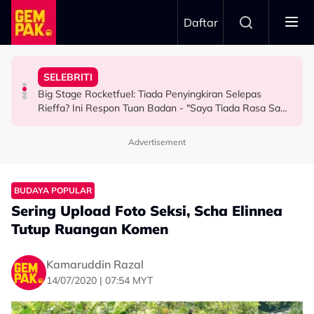
Skip to main content
Daftar
Keluarga Rasa Bakal Suami Tak Setaraf
Boleh Solat Berdiri Selepas…
SELEBRITI
Aliff Rakib Hadiah Rumah RM1 Juta Kepada Ibu Bapa
Atlet Golf Tidak Diculik, ‘Lari’ ke Bangkok Sebab
10 Tahun Solat Atas Kerusi, Maria Tengku Sabri Syukur
Big Stage Rocketfuel: Tiada Penyingkiran Selepas
BERITA
BERITA
HIBURAN
Rieffa? Ini Respon Tuan Badan - "Saya Tiada Rasa Sakit
Hati Pun..."
Advertisement
BUDAYA POPULAR
Sering Upload Foto Seksi, Scha Elinnea
Tutup Ruangan Komen
Kamaruddin Razal
14/07/2020 | 07:54 MYT