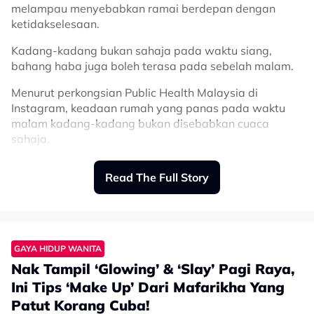
melampau menyebabkan ramai berdepan dengan
ketidakselesaan.
Kadang-kadang bukan sahaja pada waktu siang,
bahang haba juga boleh terasa pada sebelah malam.
Menurut perkongsian Public Health Malaysia di
Instagram, keadaan rumah yang panas pada waktu
malam kadang-kadang bukan disebabkan cuaca
sahaja.
Terdapat faktor lain yang menyimpan haba di dalam
Read The Full Story
rumah tanpa sedar.
Antaranya lantai, dinding, langsir, porch, balkoni,
semuanya serap panas sepanjang siang.
Disebabkan itu, Public Health Malaysia juga turut
GAYA HIDUP WANITA
berkongsi beberapa trik mudah untuk mengurangkan
Nak Tampil ‘Glowing’ & ‘Slay’ Pagi Raya,
haba di dalam rumah.
Ini Tips ‘Make Up’ Dari Mafarikha Yang
Patut Korang Cuba!
“Bila malam, haba itu dilepaskan semula perlahan-