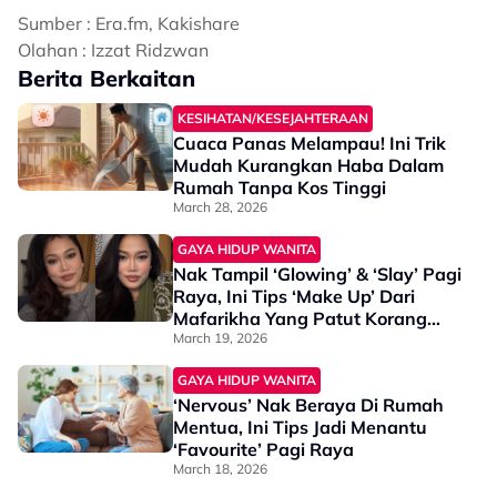
Sumber : Era.fm, Kakishare
Olahan : Izzat Ridzwan
Berita Berkaitan
KESIHATAN/KESEJAHTERAAN
Cuaca Panas Melampau! Ini Trik
Mudah Kurangkan Haba Dalam
Rumah Tanpa Kos Tinggi
March 28, 2026
GAYA HIDUP WANITA
Nak Tampil ‘Glowing’ & ‘Slay’ Pagi
Raya, Ini Tips ‘Make Up’ Dari
Mafarikha Yang Patut Korang
Cuba!
March 19, 2026
GAYA HIDUP WANITA
‘Nervous’ Nak Beraya Di Rumah
Mentua, Ini Tips Jadi Menantu
‘Favourite’ Pagi Raya
March 18, 2026