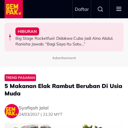
Skip to main content
Daftar
Terus Sambung”
2026
1968
Babak ‘Single Take’ CHELOT - “Badan Koyak, Balut
HIBURAN
TERBANG Bawa Legasi Rali Negara Ke Art Of Speed
Netizen Restu! Semua Tak Sabar Nak Saksikan Kudrat
Tak Guna ‘Stuntman’, Shukri Yahaya Cedera Jayakan
Big Stage Rocketfuel: Didakwa Cuba Jadi Aina Abdul,
HIBURAN
HIBURAN
HIBURAN
Ranisha Jawab: “Bagi Saya Itu Satu…”
Advertisement
TREND PASARAN
5 Makanan Elak Rambut Beruban Di Usia
Muda
Syafiqah Jalal
24/03/2017 | 21:32 MYT