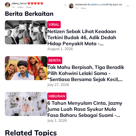
Berita Berkaitan
VIRAL
Netizen Sebak Lihat Keadaan
Terkini Budak 46, Adik Dedah
Hidap Penyakit Mata -
“Penglihatan Dia Memang Slowly
August 1, 2026
Makin Tak Nampak…”
BERITA
Tak Mahu Berpisah, Tiga Beradik
Pilih Kahwini Lelaki Sama -
“Sentiasa Bersama Sejak Kecil,
Tak Dapat Bayangkan Hidup
July 27, 2026
Berjauhan”
HIBURAN
6 Tahun Menyulam Cinta, Jazmy
Juma Luah Rasa Syukur Mula
Fasa Baharu Sebagai Suami -
“Terima Kasih Kerana…”
July 1, 2026
Related Topics