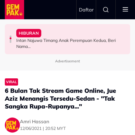
Skip to main content
Daftar
Ustaz Wadi Annuar
"Ini Namanya Penyanyi Yang..."
Pernah Lupakan..." - Yassin Yahya
Asaddok Sumbang Dua Buggy Buat Akademi Diasas
HIBURAN
Bukan Penyanyi Ego, Adzrin Adzhar 'Back-Up' Awie -
"Aku Ada Kisah Yang Satu Malaysia Pernah Tahu & Tak
Mahu Bantu Ribuan Pencinta Ilmu Setiap Minggu, Najib
Intan Najuwa Timang Anak Perempuan Kedua, Beri
SELEBRITI
SELEBRITI
HIBURAN
Nama…
Advertisement
VIRAL
6 Bulan Tak Stream Game Online, Jue
Aziz Menangis Tersedu-Sedan - "Tak
Sangka Rupa-Rupanya..."
Amri Hassan
12/06/2021 | 20:52 MYT