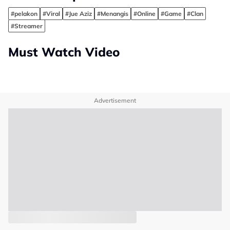
#pelakon
#Viral
#Jue Aziz
#Menangis
#Online
#Game
#Clan
#Streamer
Must Watch Video
Advertisement