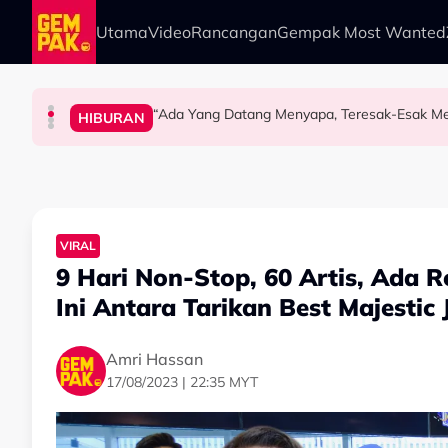
Skip to main content
Utama
Video
Rancangan
Gempak Most Wanted
“Ada Yang Datang Menyapa, Teresak-Esak Men
HIBURAN
SELEBRITI
SELEBRITI
HIBURAN
Khairul Aming Raih Jualan Lebih RM2 Juta Da
“Biarlah Mereka Yang Pilih” - Jinggo Nasiha
Atta Halilintar Tegur Individu Perlekeh Or
VIRAL
9 Hari Non-Stop, 60 Artis, Ada 
Ini Antara Tarikan Best Majestic 
Amri Hassan
17/08/2023 | 22:35 MYT