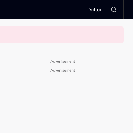
Daftar
Momen Sangat Bererti…”
Advertisement
Advertisement