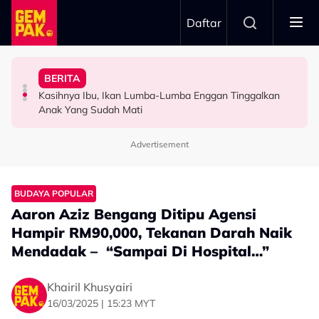
Skip to main content
Daftar
Doktor
Doa Terbaik Buat Marissa, Munir
BERITA
Bawa Anak Ke Klinik, Syasya Rizal Terkejut Dikenali
“Dah Boleh Dapat Job Bersama Lepas Ini” – Abby Abadi
Pengantin Penat Sampai Tertidur Atas Pelamin
Kasihnya Ibu, Ikan Lumba-Lumba Enggan Tinggalkan
HIBURAN
HIBURAN
ANTARABANGSA
Anak Yang Sudah Mati
Advertisement
BUDAYA POPULAR
Aaron Aziz Bengang Ditipu Agensi
Hampir RM90,000, Tekanan Darah Naik
Mendadak – “Sampai Di Hospital…”
Khairil Khusyairi
16/03/2025 | 15:23 MYT