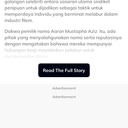
golongan selebriti antara sasaran utama sindiket
penipuan untuk dijadikan sebagai taktik untuk
memperdaya individu yang berminat melabur dalam
industri filem.
Dakwa pemilik nama Aaron Mustapha Aziz itu, ada
pihak yang menyalahgunakan nama serta reputasinya
dengan mengatakan bahawa mereka mempunyai
hubungan bagi meyakinkan pelabur untuk
mengeluarkan dana.
Ujarnya, perkara itu pernah berlaku sehingga
Read The Full Story
menimbulkan kekeliruan dalam kalangan pelabur.
"Ada kes berlaku apabila ada pihak mengajak
Advertisement
berjumpa kononnya mahu membincangkan projek
besar baru-baru ini.
Advertisement
"Mereka bergambar dan membuat pelbagai
perbincangan tetapi selepas itu terus senyap. Tiba-
tiba ada orang datang kepada saya dan beritahu dia
sudah melabur dalam projek saya.