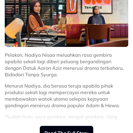
Pelakon, Nadiya Nisaa meluahkan rasa gembira
apabila sekali lagi diberi peluang bergandingan
dengan Datuk Aaron Aziz menerusi drama terbaharu,
Bidadari Tanpa Syurga.
Menurut Nadiya, dia berasa teruja apabila pihak
produksi sekali lagi mempercayai mereka untuk
membawakan watak utama selepas kejayaan
gandingan menerusi drama popular Adam & Hawa.
"Sudah tentu saya gembira, sangat gembira. Yang
menjemput kami dahulu pun Global Station, kali ini pun
Global Station juga.