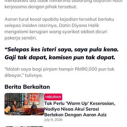
mendakwa dia tidak menerima sebarang bayaran hasil
kerjasama dengan pihak tersebut.
Aaron turut kesal apabila kejadian tersebut berlaku
selepas insiden isterinya, Datin Diyana Halik
mengalami kerugian wang syarikat akibat dicuri
pekerja sendiri.
“Selepas kes isteri saya, saya pula kena.
Gaji tak dapat, komisen pun tak dapat.
“Malah saya bagi pinjam hampir RM90,000 pun tak
dibayar,” tulisnya.
Berita Berkaitan
HIBURAN
Tak Perlu 'Warm Up' Keserasian,
Nadiya Nisaa Akui Serasi
Berlakon Dengan Aaron Aziz
July 9, 2026