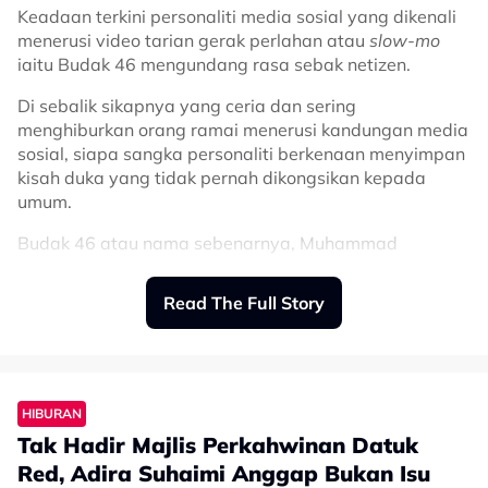
Keadaan terkini personaliti media sosial yang dikenali
menerusi video tarian gerak perlahan atau
slow-mo
iaitu Budak 46 mengundang rasa sebak netizen.
Di sebalik sikapnya yang ceria dan sering
menghiburkan orang ramai menerusi kandungan media
sosial, siapa sangka personaliti berkenaan menyimpan
kisah duka yang tidak pernah dikongsikan kepada
umum.
Budak 46 atau nama sebenarnya, Muhammad
Ammarzulkha, difahamkan menghidap retinitis
pigmentosa, iaitu sejenis penyakit mata yang boleh
Read The Full Story
menyebabkan penglihatan merosot secara beransur-
ansur.
Perkara itu didedahkan oleh adiknya, Cuna, menerusi
ruangan komen pada video terbaharu yang dimuat
HIBURAN
naik di TikTok.
Tak Hadir Majlis Perkahwinan Datuk
Menurut Cuna, abangnya kini berdepan masalah
Red, Adira Suhaimi Anggap Bukan Isu