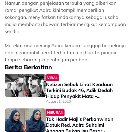
Namun dengan penjelasan terbuka yang diberikan,
ramai pengikut Adira kini tampil memberikan
sokongan, menyifatkan tindakannya sebagai usaha
mulia membantu haiwan terbiar mengikut kemampuan
sendiri.
Mereka turut memuji Adira kerana sanggup berbelanja
dan mengambil berat terhadap makhluk terpinggir
tanpa sebarang kepentingan peribadi.
Berita Berkaitan
VIRAL
Netizen Sebak Lihat Keadaan
Terkini Budak 46, Adik Dedah
Hidap Penyakit Mata -
“Penglihatan Dia Memang Slowly
August 1, 2026
Makin Tak Nampak…”
HIBURAN
Tak Hadir Majlis Perkahwinan
Datuk Red, Adira Suhaimi
Anggap Bukan Isu Besar -