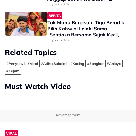
"Jangan Ganggu Saya..."
July 30, 2026
BERITA
Tak Mahu Berpisah, Tiga Beradik
Pilih Kahwini Lelaki Sama -
“Sentiasa Bersama Sejak Kecil,
Tak Dapat Bayangkan Hidup
July 27, 2026
Berjauhan”
Related Topics
#Penyanyi
#Viral
#Adira Suhaimi
#Kucing
#Sangkar
#Aniaya
#Kejam
Must Watch Video
Advertisement
VIRAL