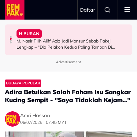
Skip to main content
Daftar
Mansur & Liu
“Bila Saya Cakap Dengan Lisa Nak Buat…”
HIBURAN
M. Nasir Pilih Aliff Aziz, Melinda Dadew Hidupkan Kisah
Ramai Masih Bujang Bukan Kerana Memilih Tetapi...
Impian Yusry Untuk Dikenali Sebagai Penyanyi Rock -
M. Nasir Pilih Aliff Aziz Jadi Mansur Sebab Pakej
HIBURAN
GAYA HIDUP
HIBURAN
Lengkap – “Dia Pelakon Kedua Paling Tampan Di
Malaysia”
Advertisement
BUDAYA POPULAR
Adira Betulkan Salah Faham Isu Sangkar
Kucing Sempit - "Saya Tidaklah Kejam..."
Amri Hassan
06/07/2025 | 07:45 MYT