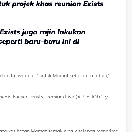
uk projek khas reunion Exists
xists juga rajin lakukan
perti baru-baru ini di
i tanda ‘warm up’ untuk Mamat sebelum kembali,”
edia konsert Exists Premium Live @ PJ di IOI City
rkata kesihatan Mamat semakin baik selepas menerima