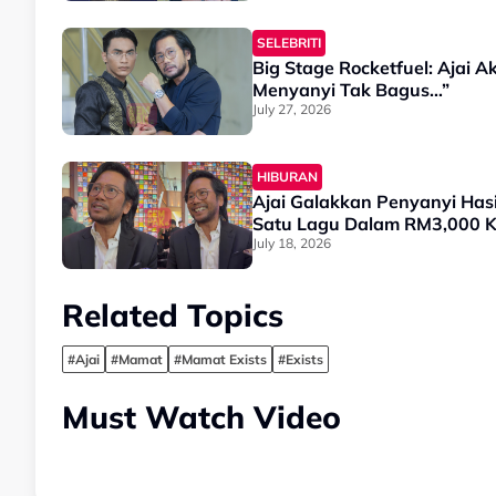
SELEBRITI
Big Stage Rocketfuel: Ajai 
Menyanyi Tak Bagus…”
July 27, 2026
HIBURAN
Ajai Galakkan Penyanyi Has
Satu Lagu Dalam RM3,000 
July 18, 2026
Related Topics
#Ajai
#Mamat
#Mamat Exists
#Exists
Must Watch Video