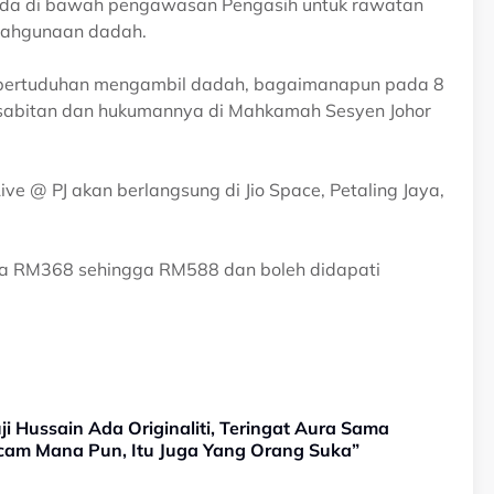
rada di bawah pengawasan Pengasih untuk rawatan
alahgunaan dadah.
 pertuduhan mengambil dadah, bagaimanapun pada 8
p sabitan dan hukumannya di Mahkamah Sesyen Johor
ve @ PJ akan berlangsung di Jio Space, Petaling Jaya,
ada RM368 sehingga RM588 dan boleh didapati
uji Hussain Ada Originaliti, Teringat Aura Sama
cam Mana Pun, Itu Juga Yang Orang Suka”