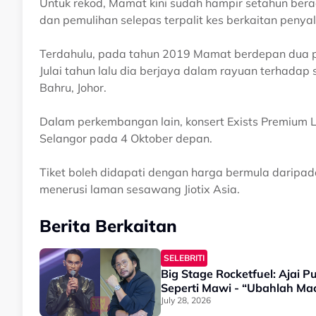
Untuk rekod, Mamat kini sudah hampir setahun be
dan pemulihan selepas terpalit kes berkaitan peny
Terdahulu, pada tahun 2019 Mamat berdepan dua
Julai tahun lalu dia berjaya dalam rayuan terhada
Bahru, Johor.
Dalam perkembangan lain, konsert Exists Premium Li
Selangor pada 4 Oktober depan.
Tiket boleh didapati dengan harga bermula darip
menerusi laman sesawang Jiotix Asia.
Berita Berkaitan
SELEBRITI
Big Stage Rocketfuel: Ajai P
Seperti Mawi - “Ubahlah Ma
July 28, 2026