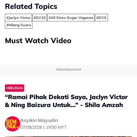
Related Topics
#Jaclyn Victor
#GV10
#All Stars Gegar Vaganza
#GVX
#Hilang Suara
Must Watch Video
Advertisement
HIBURAN
“Ramai Pihak Dekati Saya, Jaclyn Victor
& Ning Baizura Untuk…” - Shila Amzah
Asyikin Mayudin
07/08/2026 | 19:50 MYT