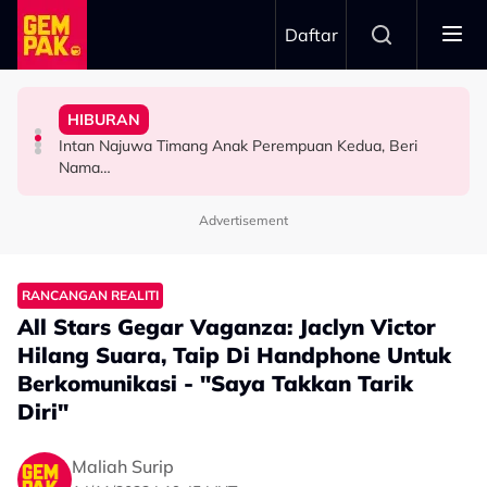
Skip to main content
Daftar
Ustaz Wadi Annuar
"Ini Namanya Penyanyi Yang..."
Pernah Lupakan..." - Yassin Yahya
Asaddok Sumbang Dua Buggy Buat Akademi Diasas
HIBURAN
Bukan Penyanyi Ego, Adzrin Adzhar 'Back-Up' Awie -
"Aku Ada Kisah Yang Satu Malaysia Pernah Tahu & Tak
Mahu Bantu Ribuan Pencinta Ilmu Setiap Minggu, Najib
Intan Najuwa Timang Anak Perempuan Kedua, Beri
SELEBRITI
SELEBRITI
HIBURAN
Nama…
Advertisement
RANCANGAN REALITI
All Stars Gegar Vaganza: Jaclyn Victor
Hilang Suara, Taip Di Handphone Untuk
Berkomunikasi - "Saya Takkan Tarik
Diri"
Maliah Surip