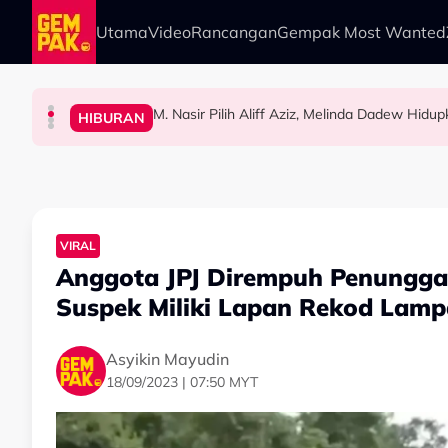
Skip to main content
Utama
Video
Rancangan
Gempak Most Wanted
M. Nasir Pilih Aliff Aziz, Melinda Dadew Hidu
HIBURAN
HIBURAN
GAYA HIDUP
HIBURAN
Kembali Ubati Kerinduan Peminat, Syafiq Farh
M. Nasir Pilih Aliff Aziz Jadi Mansur Sebab 
Ramai Masih Bujang Bukan Kerana Memilih 
VIRAL
Anggota JPJ Dirempuh Penunggan
Suspek Miliki Lapan Rekod Lam
Asyikin Mayudin
18/09/2023 | 07:50 MYT