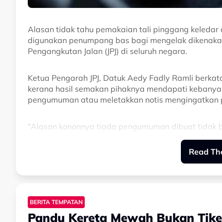
Alasan tidak tahu pemakaian tali pinggang keledar 
digunakan penumpang bas bagi mengelak dikenaka
Pengangkutan Jalan (JPJ) di seluruh negara.
Ketua Pengarah JPJ, Datuk Aedy Fadly Ramli berkat
kerana hasil semakan pihaknya mendapati kebany
pengumuman atau meletakkan notis mengingatkan 
"Alasan kononnya tiada pengumuman dibuat tidak b
pemandu memang ada buat pemakluman kepada penum
keledar, tetap akan dikenakan saman.
Read The
"Malah kalau ada pelancong atau bukan warganegar
peraturan sedia ada,” katanya dalam sidang akhba
di Telok Gong.
BERITA TEMPATAN
Pandu Kereta Mewah Bukan Tike