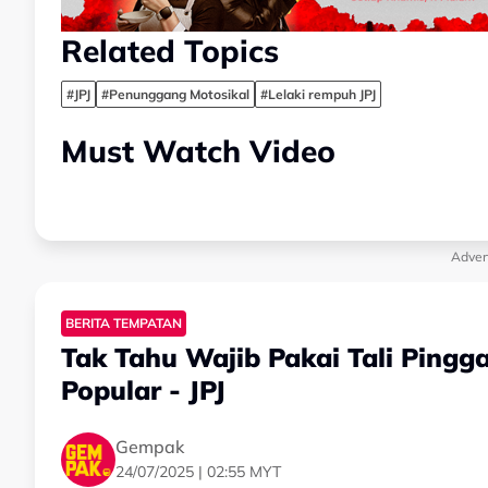
Related Topics
#JPJ
#Penunggang Motosikal
#Lelaki rempuh JPJ
Must Watch Video
Adver
BERITA TEMPATAN
Tak Tahu Wajib Pakai Tali Pingg
Popular - JPJ
Gempak
24/07/2025 | 02:55 MYT