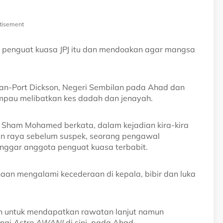
tisement
p penguat kuasa JPJ itu dan mendoakan agar mangsa
ban-Port Dickson, Negeri Sembilan pada Ahad dan
mpau melibatkan kes dadah dan jenayah.
di Sham Mohamed berkata, dalam kejadian kira-kira
lan raya sebelum suspek, seorang pengawal
nggar anggota penguat kuasa terbabit.
aan mengalami kecederaan di kepala, bibir dan luka
on untuk mendapatkan rawatan lanjut namun
ungi
Astro AWANI
di sini, pada Ahad.