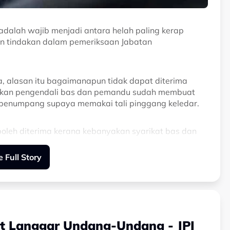
adalah wajib menjadi antara helah paling kerap
n tindakan dalam pemeriksaan Jabatan
a, alasan itu bagaimanapun tidak dapat diterima
akan pengendali bas dan pemandu sudah membuat
penumpang supaya memakai tali pinggang keledar.
oleh diterima kerana kebanyakan syarikat bas dan
pang, jadi, kalau tidak pakai tali pinggang
 Full Story
a, jika penumpang mereka tetap tertakluk kepada
r ketika melawat sebuah kilang pembuatan badan bas
t Langgar Undang-Undang - JPJ