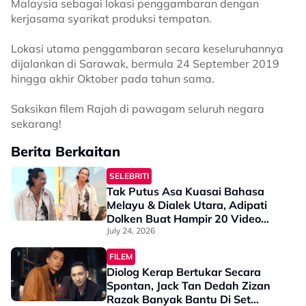
Malaysia sebagai lokasi penggambaran dengan
kerjasama syarikat produksi tempatan.
Lokasi utama penggambaran secara keseluruhannya
dijalankan di Sarawak, bermula 24 September 2019
hingga akhir Oktober pada tahun sama.
Saksikan filem Rajah di pawagam seluruh negara
sekarang!
Berita Berkaitan
SELEBRITI
Tak Putus Asa Kuasai Bahasa
Melayu & Dialek Utara, Adipati
Dolken Buat Hampir 20 Video
Casting Demi Mojoku Hilang! -
July 24, 2026
“Saya Belum Pernah…”
FILEM
Diolog Kerap Bertukar Secara
Spontan, Jack Tan Dedah Zizan
Razak Banyak Bantu Di Set