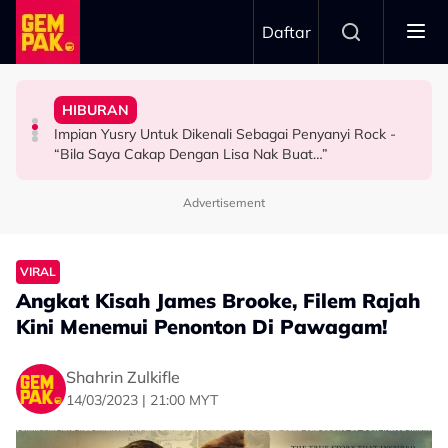
Skip to main content
Daftar
Hubungan Sebenar Dengan Idris Khan
Untuk…” - Shila Amzah
HIBURAN
Ramai Masih Bujang Bukan Kerana Memilih Tetapi...
Ramai Sangka Adik-Beradik, Ali Reza Akhirnya Dedah
“Ramai Pihak Dekati Saya, Jaclyn Victor & Ning Baizura
Impian Yusry Untuk Dikenali Sebagai Penyanyi Rock -
GAYA HIDUP
HIBURAN
HIBURAN
“Bila Saya Cakap Dengan Lisa Nak Buat…”
Advertisement
VIRAL
Angkat Kisah James Brooke, Filem Rajah
Kini Menemui Penonton Di Pawagam!
Shahrin Zulkifle
14/03/2023 | 21:00 MYT