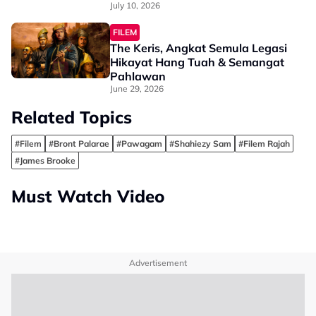
TERBANG, “Terutama Dalam
July 10, 2026
Bahasa Melayu & Inggeris…”
FILEM
The Keris, Angkat Semula Legasi
Hikayat Hang Tuah & Semangat
Pahlawan
June 29, 2026
Related Topics
#Filem
#Bront Palarae
#Pawagam
#Shahiezy Sam
#Filem Rajah
#James Brooke
Must Watch Video
Advertisement