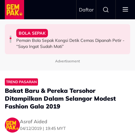
Skip to main content
Daftar
Kau Ini Nak Kena…”
Berkaitan Emosi…”
Kesabaran Fasha Sandha Makin ‘Tipis’ - “Orang Macam
Dambaan Syurga 2026’ - “Kita Tahu Permasalah Banyak
BOLA SEPAK
Dakwa Pelakon Tak Serik Datang Lewat Ke Set,
Anne Ngasri Terharu Jadi Panel Program ‘Bidadari
"Orang Keji Orang Fitnah Itu Normal" - Azza Elite
Pemain Bola Sepak Kongsi Detik Cemas Dipanah Petir -
HIBURAN
HIBURAN
SELEBRITI
“Saya Ingat Sudah Mati”
Advertisement
TREND PASARAN
Bakat Baru & Pereka Tersohor
Ditampilkan Dalam Selangor Modest
Fashion Gala 2019
Asraf Aided
04/12/2019 | 19:45 MYT