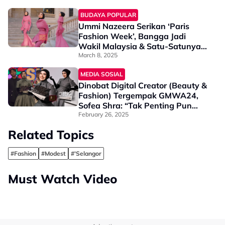
BUDAYA POPULAR
Ummi Nazeera Serikan ‘Paris
Fashion Week’, Bangga Jadi
Wakil Malaysia & Satu-Satunya
Wanita Berhijab Yang Hadir
March 8, 2025
MEDIA SOSIAL
Dinobat Digital Creator (Beauty &
Fashion) Tergempak GMWA24,
Sofea Shra: “Tak Penting Pun
Menang Tapi…”
February 26, 2025
Related Topics
#Fashion
#Modest
#'Selangor
Must Watch Video