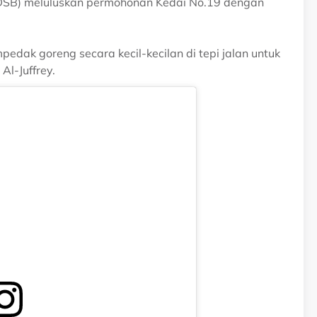
MDSB) meluluskan permohonan Kedai No.19 dengan
dak goreng secara kecil-kecilan di tepi jalan untuk
l-Juffrey.