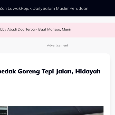
Zon Lawak
Rojak Daily
Salam Muslim
Peraduan
bby Abadi Doa Terbaik Buat Marissa, Munir
alkan Anak Yang Sudah Mati
kenali Doktor
as Pelamin
Advertisement
pedak Goreng Tepi Jalan, Hidayah