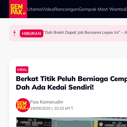
Skip to main content
Utama
Video
Rancangan
Gempak Most Wanted
“Dah Boleh Dapat Job Bersama Lepas Ini” – A
HIBURAN
BERITA
ANTARABANGSA
HIBURAN
Kasihnya Ibu, Ikan Lumba-Lumba Enggan Tingg
Bawa Anak Ke Klinik, Syasya Rizal Terkejut Di
Pengantin Penat Sampai Tertidur At
VIRAL
Berkat Titik Peluh Berniaga Cem
Dah Ada Kedai Sendiri!
Fiza Kamarudin
19/09/2020 | 10:33 MYT