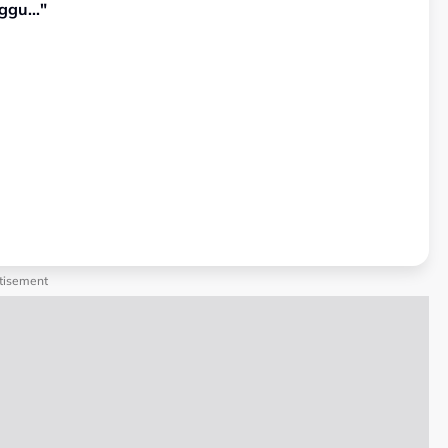
gu..."
tisement