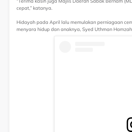
“Terima kasih juga Majlis Daerah Sabak Bernam (
cepat,” katanya.
Hidayah pada April lalu memulakan perniagaan cempe
menyara hidup dan anaknya, Syed Uthman Hamzah A