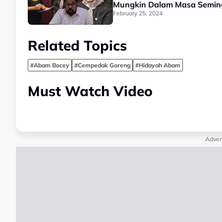
Mungkin Dalam Masa Seming
February 25, 2024
Related Topics
#Abam Bocey
#Cempedak Goreng
#Hidayah Abam
Must Watch Video
Adver