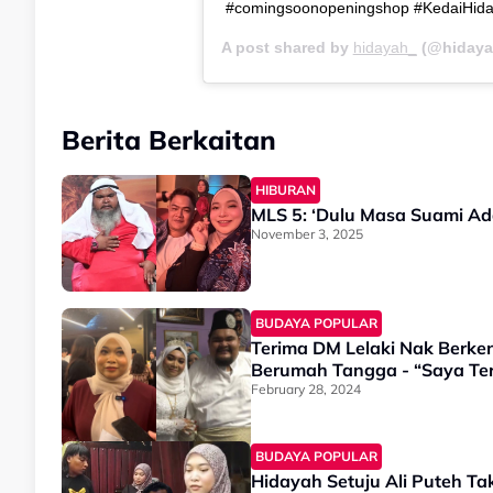
#comingsoonopeningshop #KedaiHid
A post shared by
hidayah_
(@hidaya
Berita Berkaitan
HIBURAN
MLS 5: ‘Dulu Masa Suami Ada 
November 3, 2025
BUDAYA POPULAR
Terima DM Lelaki Nak Berke
Berumah Tangga - “Saya Ter
February 28, 2024
BUDAYA POPULAR
Hidayah Setuju Ali Puteh Ta