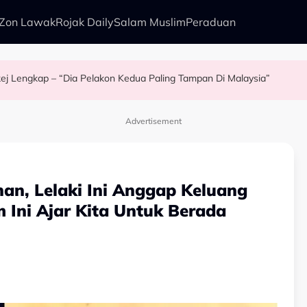
Zon Lawak
Rojak Daily
Salam Muslim
Peraduan
Pakej Lengkap – “Dia Pelakon Kedua Paling Tampan Di Malaysia”
pkan Kisah Mansur & Liu
i Rock - “Bila Saya Cakap Dengan Lisa Nak Buat…”
Tetapi...
Advertisement
an, Lelaki Ini Anggap Keluang
 Ini Ajar Kita Untuk Berada