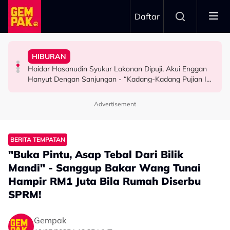
Skip to main content
Daftar
Bagi Peluang Selesaikan Dengan Baik Tapi…”
Doktor
Peguam, Dakwa Masih Belum Dapat Hak - “Saya Dah
HIBURAN
Bawa Anak Ke Klinik, Syasya Rizal Terkejut Dikenali
"Saya Ingat Sampai Bila-Bila..." - Hussain
Syida Melvin Serah Isu Hutang Syarikat Kepada
Haidar Hasanudin Syukur Lakonan Dipuji, Akui Enggan
HIBURAN
HIBURAN
SELEBRITI
Hanyut Dengan Sanjungan - “Kadang-Kadang Pujian Ini
Bahaya Juga…”
Advertisement
BERITA TEMPATAN
"Buka Pintu, Asap Tebal Dari Bilik
Mandi" - Sanggup Bakar Wang Tunai
Hampir RM1 Juta Bila Rumah Diserbu
SPRM!
Gempak