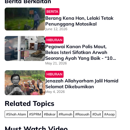
Berita Berkaitan
BERITA
Berang Kena Hon, Lelaki Tetak
Penunggang Motosikal
June 12, 2026
HIBURAN
Pegawai Kanan Polis Maut,
Bekas Isteri Sifatkan Arwah
Seorang Ayah Yang Baik - “10
Tahun Kita Berpisah Hidup, Hari
May 21, 2026
Ini…”
HIBURAN
Jenazah Allahyarham Jalil Hamid
Selamat Dikebumikan
May 4, 2026
Related Topics
#Shah Alam
#SPRM
#Bakar
#Rumah
#Rasuah
#Duit
#Asap
Must Watch Video