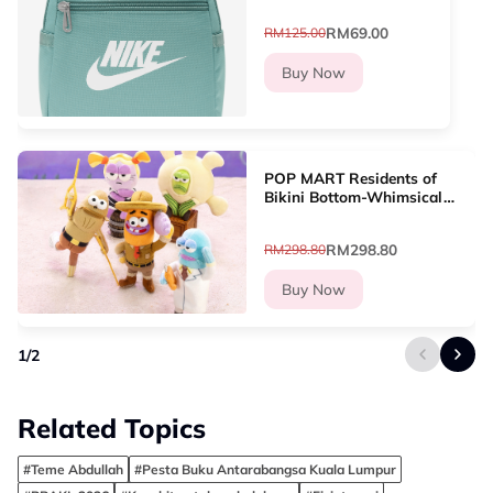
RM69.00
RM125.00
Buy Now
POP MART Residents of
Bikini Bottom-Whimsical
Plush Part2 Blind Box
(Whole Set)
RM298.80
RM298.80
Buy Now
1
/
2
Related Topics
#Teme Abdullah
#Pesta Buku Antarabangsa Kuala Lumpur