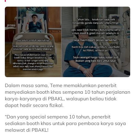
Dalam masa sama, Teme memaklumkan penerbit
menyediakan booth khas sempena 10 tahun perjalanan
karya-karyanya di PBAKL, walaupun beliau tidak
dapat hadir secara fizikal.
“Dan yang special sempena 10 tahun, penerbit
sediakan booth khas untuk para pembaca karya saya
melawat di PBAKL!