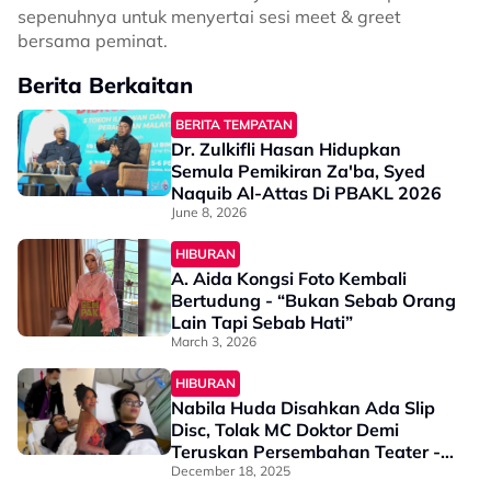
sepenuhnya untuk menyertai sesi meet & greet
bersama peminat.
Berita Berkaitan
BERITA TEMPATAN
Dr. Zulkifli Hasan Hidupkan
Semula Pemikiran Za'ba, Syed
Naquib Al-Attas Di PBAKL 2026
June 8, 2026
HIBURAN
A. Aida Kongsi Foto Kembali
Bertudung - “Bukan Sebab Orang
Lain Tapi Sebab Hati”
March 3, 2026
HIBURAN
Nabila Huda Disahkan Ada Slip
Disc, Tolak MC Doktor Demi
Teruskan Persembahan Teater -
“Orang Dah Beli Tiket, Siapa Nak
December 18, 2025