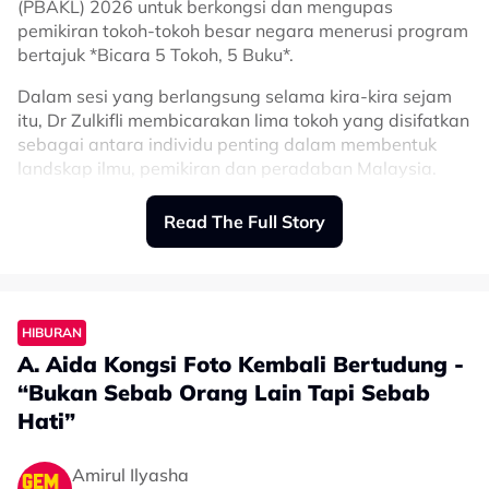
(PBAKL) 2026 untuk berkongsi dan mengupas
pemikiran tokoh-tokoh besar negara menerusi program
bertajuk *Bicara 5 Tokoh, 5 Buku*.
Dalam sesi yang berlangsung selama kira-kira sejam
itu, Dr Zulkifli membicarakan lima tokoh yang disifatkan
sebagai antara individu penting dalam membentuk
landskap ilmu, pemikiran dan peradaban Malaysia.
Tokoh-tokoh tersebut ialah Pendeta Za'ba, Profesor
Read The Full Story
Syed Hussein Al-Attas, Profesor Diraja Tan Sri Syed
Muhammad Naquib Al-Attas, Profesor Emeritus Dato'
Dr Osman Bakar serta Perdana Menteri, Datuk Seri
Anwar Ibrahim.
HIBURAN
A. Aida Kongsi Foto Kembali Bertudung -
“Bukan Sebab Orang Lain Tapi Sebab
Hati”
Amirul Ilyasha