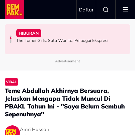
Skip to main content
Daftar
Aliff Aziz, Minta Netizen Berhenti Menghukum
& Popular - “Saya Tak Mahu Main Perasaan Orang
HIBURAN
Aziz Anggap M. Nasir Sekadar Bergurau
“Jangan Meroyan,Merentan...” - Ammar Alfian Pertahan
Iqbal Tolak Tawaran Gimik Bercinta Dengan Artis Cantik
“Mungkin Rupa Saya Sesuai…” – Dipuji Tampan, Aliff
The Tomei Girls: Satu Wanita, Pelbagai Ekspresi
HIBURAN
HIBURAN
HIBURAN
Advertisement
VIRAL
Teme Abdullah Akhirnya Bersuara,
Jelaskan Mengapa Tidak Muncul Di
PBAKL Tahun Ini - "Saya Belum Sembuh
Sepenuhnya"
Amri Hassan