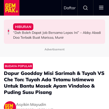
Skip to main content
Daftar
Doktor
Anak Yang Sudah Mati
HIBURAN
Bawa Anak Ke Klinik, Syasya Rizal Terkejut Dikenali
Kasihnya Ibu, Ikan Lumba-Lumba Enggan Tinggalkan
Pengantin Penat Sampai Tertidur Atas Pelamin
“Dah Boleh Dapat Job Bersama Lepas Ini” – Abby Abadi
HIBURAN
BERITA
ANTARABANGSA
Doa Terbaik Buat Marissa, Munir
Advertisement
BUDAYA POPULAR
Dapur Goodday Misi Sarimah & Tuyah VS
Che Ton: Tuyah Ada Tetamu Istimewa
Untuk Bantu Masak Ayam Vindaloo &
Puding Susu Pisang
Asyikin Mayudin