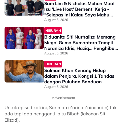
Sam Lim & Nicholas Mohon Maaf
Isu 'Live Host' Berhenti Kerja -
“Selepas Ini Kalau Saya Mahu
Maki…”
August 5, 2026
HIBURAN
Biduanita Siti Nurhaliza Memang
Mega! Gema Bumantara Tampil
Noraniza Idris, Haziq… Penghibur
Indonesia, Lesti Kejora & King
August 5, 2026
Nassar Pun Ada
HIBURAN
Salman Khan Kenang Hidup
dalam Penjara, Kongsi 1 Tandas
dengan Puluhan Banduan
August 5, 2026
Advertisement
Untuk episod kali ini, Sarimah (Zarina Zainoordin) tak
ada tapi ada pengganti iaitu Bibah (lakonan Siti
Elizad).