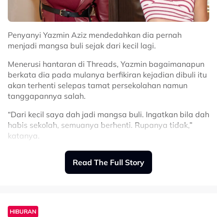
Penyanyi Yazmin Aziz mendedahkan dia pernah
menjadi mangsa buli sejak dari kecil lagi.
Menerusi hantaran di Threads, Yazmin bagaimanapun
berkata dia pada mulanya berfikiran kejadian dibuli itu
akan terhenti selepas tamat persekolahan namun
tanggapannya salah.
“Dari kecil saya dah jadi mangsa buli. Ingatkan bila dah
habis sekolah, semuanya berhenti. Rupanya tidak,”
katanya.
Read The Full Story
Pada perkongsian yang sama, Yazmin mendakwa dia
HIBURAN