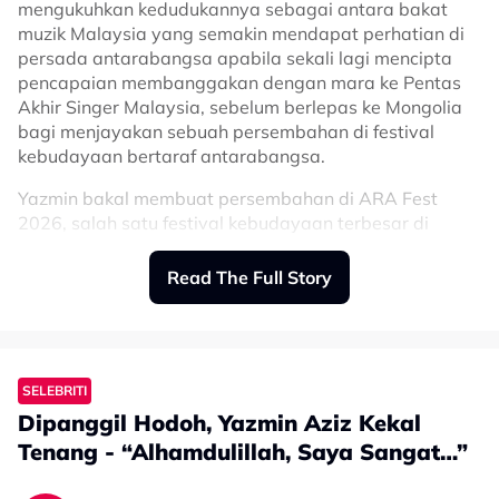
mengukuhkan kedudukannya sebagai antara bakat
muzik Malaysia yang semakin mendapat perhatian di
persada antarabangsa apabila sekali lagi mencipta
pencapaian membanggakan dengan mara ke Pentas
Akhir Singer Malaysia, sebelum berlepas ke Mongolia
bagi menjayakan sebuah persembahan di festival
kebudayaan bertaraf antarabangsa.
Yazmin bakal membuat persembahan di ARA Fest
2026, salah satu festival kebudayaan terbesar di
Mongolia.
Read The Full Story
Berlangsung sepanjang bulan Julai di ARA Complex,
Arkhangai Aimag, ARA Fest meraikan pelbagai elemen
budaya termasuk konsert muzik, seni tradisional
Mongolia, pameran seni kontemporari, hiburan
keluarga, pelancongan, perlumbaan kuda, sukan lasak
SELEBRITI
serta pertukaran budaya antarabangsa.
Dipanggil Hodoh, Yazmin Aziz Kekal
Tenang - “Alhamdulillah, Saya Sangat…”
Lebih membanggakan, Yazmin menerima jemputan
khas untuk membuat persembahan di festival tersebut