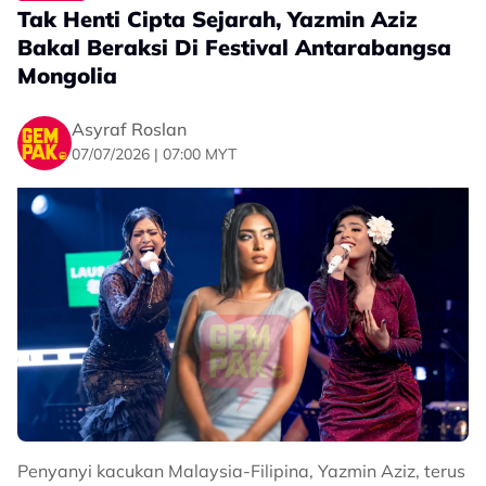
dibuli disebabkan dirinya mempunyai darah kacukan.
Tak Henti Cipta Sejarah, Yazmin Aziz
Bakal Beraksi Di Festival Antarabangsa
“Dibuli kerana berdarah kacukan. Kadang-kadang
Mongolia
tertanya juga, salah saya ke dilahirkan begini?” ujarnya
lagi.
Asyraf Roslan
Rata-rata wargamaya memberi kata-kata semangat
07/07/2026 | 07:00 MYT
kepada Yazmin dan berharap gejala buli dapat
dihentikan segera.
Sumber -
Threads
Related Topics
#Yazmin Aziz
#buli
#darah kacukan
#Threads
#sekolah
Penyanyi kacukan Malaysia-Filipina, Yazmin Aziz, terus