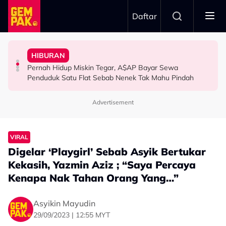
Skip to main content
Daftar
Tangkap Ikan Segar Setiap Hari
Aliff Aziz, Minta Netizen Berhenti Menghukum
HIBURAN
Permintaan Aneh Jared Leto Di Lokasi, Minta Nelayan
“Jangan Meroyan,Merentan...” - Ammar Alfian Pertahan
The Tomei Girls: Satu Wanita, Pelbagai Ekspresi
Pernah Hidup Miskin Tegar, A$AP Bayar Sewa
HIBURAN
HIBURAN
HIBURAN
Penduduk Satu Flat Sebab Nenek Tak Mahu Pindah
Advertisement
VIRAL
Digelar ‘Playgirl’ Sebab Asyik Bertukar
Kekasih, Yazmin Aziz ; “Saya Percaya
Kenapa Nak Tahan Orang Yang…”
Asyikin Mayudin
29/09/2023 | 12:55 MYT