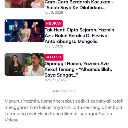
Gara-Gara Berdarah Kacukan -
“Salah Saya Ke Dilahirkan
Begini?”
July 8, 2026
HIBURAN
Tak Henti Cipta Sejarah, Yazmin
Aziz Bakal Beraksi Di Festival
Antarabangsa Mongolia
July 7, 2026
SELEBRITI
Dipanggil Hodoh, Yazmin Aziz
Kekal Tenang - “Alhamdulillah,
Saya Sangat…”
May 21, 2026
Advertisement
Menurut Yazmin, komen tersebut sedikit sebanyak telah
menggores hati kekasihnya kini iaitu seorang atlet bola
keranjang asal Hong Kong dikenali sebagai Austin
Veloso.