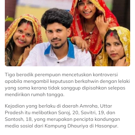
makin tak nampak ‘day by day’. Yang
mana kenal dia, korang support lah
affiliate dekat vtt dia okay.
“Dia memang tak pernah
disclose
dekat orang pun
pasal ni, doakan dia sihat sihat selalu okay,” kongsinya.
@hhusnahelmy
life was so different then.
Tiga beradik perempuan mencetuskan kontroversi
apabila mengambil keputusan berkahwin dengan lelaki
♬ original sound - alinakaymusic
yang sama kerana tidak sanggup dipisahkan selepas
mendirikan rumah tangga.
Kejadian yang berlaku di daerah Amroha, Uttar
Pradesh itu melibatkan Saroj, 20, Savitri, 19, dan
Santosh, 18, yang merupakan pencipta kandungan
media sosial dari Kampung Dhauriya di Hasanpur.