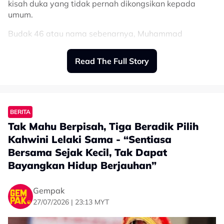
kisah duka yang tidak pernah dikongsikan kepada
umum.
Budak 46 atau nama sebenarnya, Muhammad
Ammarzulkha, difahamkan menghidap retinitis
pigmentosa, iaitu sejenis penyakit mata yang boleh
Read The Full Story
menyebabkan penglihatan merosot secara beransur-
ansur.
Perkara itu didedahkan oleh adiknya, Cuna, menerusi
ruangan komen pada video terbaharu yang dimuat
BERITA
naik di TikTok.
Tak Mahu Berpisah, Tiga Beradik Pilih
Menurut Cuna, abangnya kini berdepan masalah
Kahwini Lelaki Sama - “Sentiasa
penglihatan yang semakin merosot dari hari ke hari.
Bersama Sejak Kecil, Tak Dapat
Bayangkan Hidup Berjauhan”
“‘For those’ yang tanya budak 46 ke?
Ya, dia abang saya. Dia sakit apa? Dia
Gempak
ada ‘retinitis pigmentosa, eye disorders’.
27/07/2026 | 23:13 MYT
“Penglihatan dia memang ‘slowly’