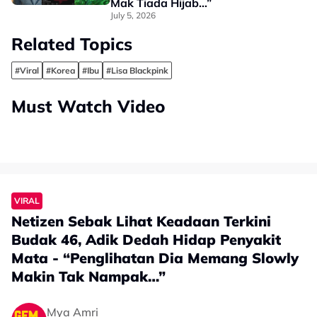
Mak Tiada Hijab…”
July 5, 2026
Related Topics
#Viral
#Korea
#Ibu
#Lisa Blackpink
Must Watch Video
VIRAL
Netizen Sebak Lihat Keadaan Terkini
Budak 46, Adik Dedah Hidap Penyakit
Mata - “Penglihatan Dia Memang Slowly
Makin Tak Nampak…”
Mya Amri