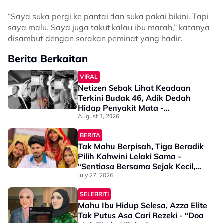
“Saya suka pergi ke pantai dan suka pakai bikini. Tapi
saya malu. Saya juga takut kalau ibu marah,” katanya
disambut dengan sorakan peminat yang hadir.
Berita Berkaitan
VIRAL
Netizen Sebak Lihat Keadaan
Terkini Budak 46, Adik Dedah
Hidap Penyakit Mata -
“Penglihatan Dia Memang Slowly
August 1, 2026
Makin Tak Nampak…”
BERITA
Tak Mahu Berpisah, Tiga Beradik
Pilih Kahwini Lelaki Sama -
“Sentiasa Bersama Sejak Kecil,
Tak Dapat Bayangkan Hidup
July 27, 2026
Berjauhan”
SELEBRITI
Mahu Ibu Hidup Selesa, Azza Elite
Tak Putus Asa Cari Rezeki - “Doa