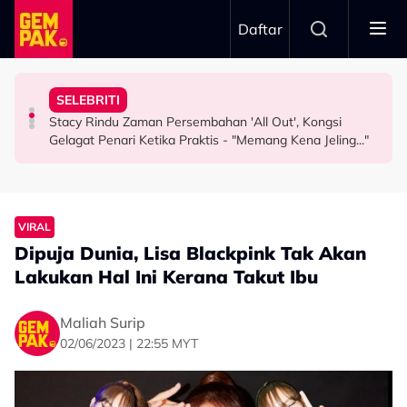
Skip to main content
Daftar
Misha Omar: “Goon Too Soon”
"Ini Namanya Penyanyi Yang..."
Nama…
SELEBRITI
Pengarah Muzik, Komposer Sze Wan Meninggal Dunia,
Bukan Penyanyi Ego, Adzrin Adzhar 'Back-Up' Awie -
Intan Najuwa Timang Anak Perempuan Kedua, Beri
Stacy Rindu Zaman Persembahan 'All Out', Kongsi
HIBURAN
SELEBRITI
HIBURAN
Gelagat Penari Ketika Praktis - "Memang Kena Jeling..."
VIRAL
Dipuja Dunia, Lisa Blackpink Tak Akan
Lakukan Hal Ini Kerana Takut Ibu
Maliah Surip
02/06/2023 | 22:55 MYT