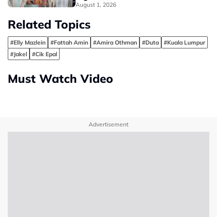
August 1, 2026
Related Topics
#Elly Mazlein
#Fattah Amin
#Amira Othman
#Duta
#Kuala Lumpur
#Jakel
#Cik Epal
Must Watch Video
Advertisement