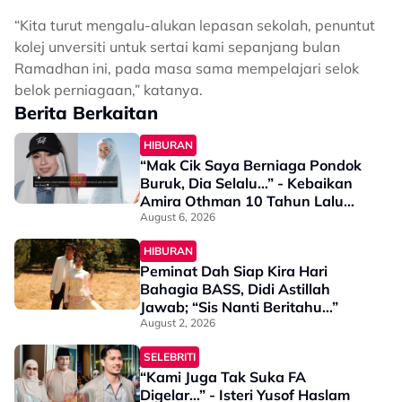
“Kita turut mengalu-alukan lepasan sekolah, penuntut
kolej unversiti untuk sertai kami sepanjang bulan
Ramadhan ini, pada masa sama mempelajari selok
belok perniagaan,” katanya.
Berita Berkaitan
HIBURAN
“Mak Cik Saya Berniaga Pondok
Buruk, Dia Selalu…” - Kebaikan
Amira Othman 10 Tahun Lalu
Jadi Bualan Wargamaya
August 6, 2026
HIBURAN
Peminat Dah Siap Kira Hari
Bahagia BASS, Didi Astillah
Jawab; “Sis Nanti Beritahu…”
August 2, 2026
SELEBRITI
“Kami Juga Tak Suka FA
Digelar…” - Isteri Yusof Haslam