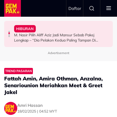
Skip to main content
Daftar
Mansur & Liu
“Bila Saya Cakap Dengan Lisa Nak Buat…”
HIBURAN
M. Nasir Pilih Aliff Aziz, Melinda Dadew Hidupkan Kisah
Ramai Masih Bujang Bukan Kerana Memilih Tetapi...
Impian Yusry Untuk Dikenali Sebagai Penyanyi Rock -
M. Nasir Pilih Aliff Aziz Jadi Mansur Sebab Pakej
HIBURAN
GAYA HIDUP
HIBURAN
Lengkap – “Dia Pelakon Kedua Paling Tampan Di
Malaysia”
Advertisement
TREND PASARAN
Fattah Amin, Amira Othman, Anzalna,
Senariounion Meriahkan Meet & Greet
Jakel
Amri Hassan
18/02/2025 | 04:52 MYT