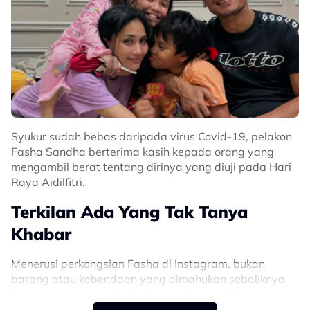
Related Topics
#Ariana Grande
#COVID 19
#Wicked For Good
#Cynthia Erivo
#Universal Studio Singapore
Syukur sudah bebas daripada virus Covid-19, pelakon
Fasha Sandha berterima kasih kepada orang yang
mengambil berat tentang dirinya yang diuji pada Hari
Raya Aidilfitri.
Terkilan Ada Yang Tak Tanya
Khabar
Menerusi perkongsian Fasha di Instagram, bukan
barang atau kebendaan yang dimahukan sebaliknya
hanya pertanyaan khabar ketika dirinya dalam
kesusahan sudah memandai.