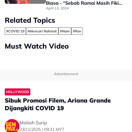
Biasa - “Sebab Ramai Masih Fikir
Macam Ini, Sebab Itu…”
April 13, 2024
Related Topics
#COVID 19
#Mencari Rahmat
#Nam
#Ron
Must Watch Video
Advertisement
HOLLYWOOD
Sibuk Promosi Filem, Ariana Grande
Dijangkiti COVID 19
Maliah Surip
23/11/2025 | 09:31 MYT