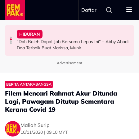
Skip to main content
Daftar
Doktor
Anak Yang Sudah Mati
HIBURAN
Bawa Anak Ke Klinik, Syasya Rizal Terkejut Dikenali
Kasihnya Ibu, Ikan Lumba-Lumba Enggan Tinggalkan
Pengantin Penat Sampai Tertidur Atas Pelamin
“Dah Boleh Dapat Job Bersama Lepas Ini” – Abby Abadi
HIBURAN
BERITA
ANTARABANGSA
Doa Terbaik Buat Marissa, Munir
Advertisement
BERITA ANTARABANGSA
Filem Mencari Rahmat Akur Ditunda
Lagi, Pawagam Ditutup Sementara
Kerana Covid 19
Maliah Surip
10/11/2020 | 09:10 MYT