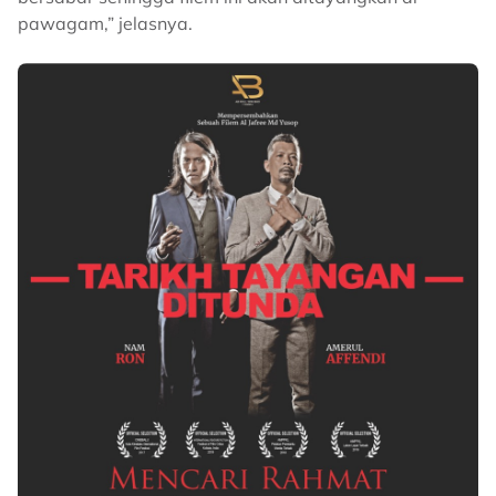
pawagam,” jelasnya.