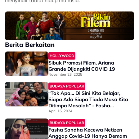
menyindir tabiat hidup manusia.
Berita Berkaitan
HOLLYWOOD
Sibuk Promosi Filem, Ariana
Grande Dijangkiti COVID 19
November 23, 2025
BUDAYA POPULAR
“Tak Apa… Di Sini Kita Belajar,
Siapa Ada Siapa Tiada Masa Kita
Ditimpa Masalah” - Fasha
Sandha
April 16, 2024
BUDAYA POPULAR
Fasha Sandha Kecewa Netizen
Anggap Covid-19 Hanya Demam