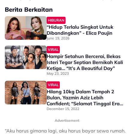
Berita Berkaitan
HIBURAN
“Hidup Terlalu Singkat Untuk
Dibandingkan” - Elica Paujin
June 19, 2026
VIRAL
Hampir Setahun Bercerai, Bekas
Isteri Tegar Septian Bernikah Kali
Ketiga… “It’s A Beautiful Day”
May 23, 2023
VIRAL
Hilang 10kg Dalam Tempoh 2
Bulan, Yazmin Aziz Lebih
Confident; “Selamat Tinggal Era
Zaman Badan Chubby…”
December 15, 2022
Advertisement
“Aku harus gimana lagi, aku harus bayar sewa rumah.