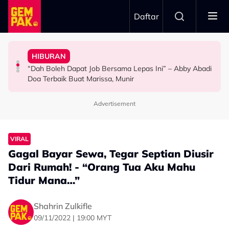
Skip to main content
Daftar
Doktor
Ini’ Di BIFF
Anak Yang Sudah Mati
HIBURAN
Bawa Anak Ke Klinik, Syasya Rizal Terkejut Dikenali
Michelle Yeoh Dinobatkan ‘Tokoh Perfileman Asia Tahun
Kasihnya Ibu, Ikan Lumba-Lumba Enggan Tinggalkan
“Dah Boleh Dapat Job Bersama Lepas Ini” – Abby Abadi
HIBURAN
SELEBRITI
BERITA
Doa Terbaik Buat Marissa, Munir
Advertisement
VIRAL
Gagal Bayar Sewa, Tegar Septian Diusir
Dari Rumah! - “Orang Tua Aku Mahu
Tidur Mana…”
Shahrin Zulkifle
09/11/2022 | 19:00 MYT