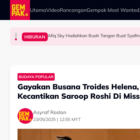
Skip to main content
Utama
Video
Rancangan
Gempak Most Wanted
Afiq Sky Hadiahkan Buah Tangan Buat Syafin
HIBURAN
HIBURAN
HIBURAN
HIBURAN
The Tomei Girls: Satu Wanita, Pelbagai Ekspre
Iqbal Tolak Tawaran Gimik Bercinta Dengan A
“Mungkin Rupa Saya 
BUDAYA POPULAR
Gayakan Busana Troides Helena, 
Kecantikan Saroop Roshi Di Miss
Asyraf Roslan
23/05/2025 | 12:55 MYT