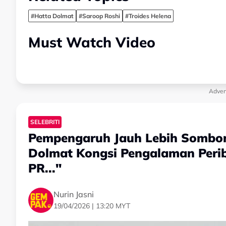
#Hatta Dolmat
#Saroop Roshi
#Troides Helena
Must Watch Video
Adver
SELEBRITI
Pempengaruh Jauh Lebih Sombong
Dolmat Kongsi Pengalaman Perib
PR..."
Nurin Jasni
19/04/2026 | 13:20 MYT