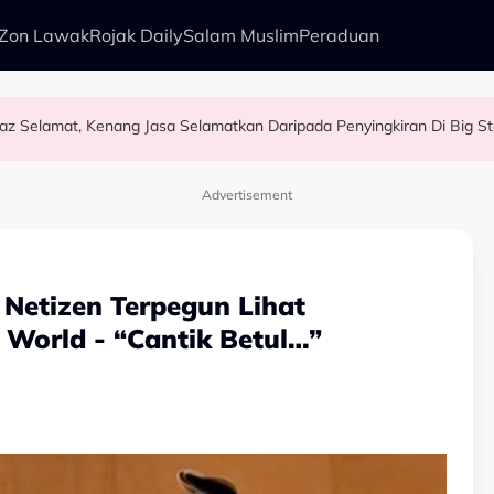
Zon Lawak
Rojak Daily
Salam Muslim
Peraduan
az Selamat, Kenang Jasa Selamatkan Daripada Penyingkiran Di Big 
si
rtis Cantik & Popular - “Saya Tak Mahu Main Perasaan Orang
Sesuai…” – Dipuji Tampan, Aliff Aziz Anggap M. Nasir Sekadar Bergurau
Advertisement
Netizen Terpegun Lihat
 World - “Cantik Betul…”