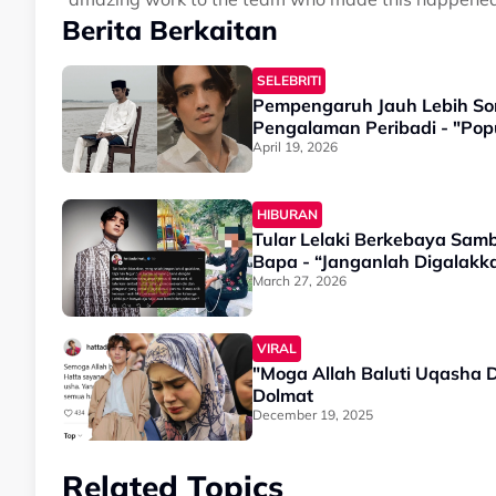
Berita Berkaitan
SELEBRITI
Pempengaruh Jauh Lebih Som
Pengalaman Peribadi - "Popu
April 19, 2026
HIBURAN
Tular Lelaki Berkebaya Sambu
Bapa - “Janganlah Digalakk
March 27, 2026
VIRAL
"Moga Allah Baluti Uqasha 
Dolmat
December 19, 2025
Related Topics