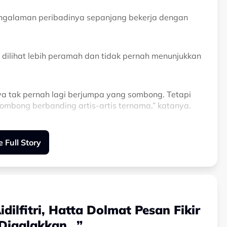
pengalaman peribadinya sepanjang bekerja dengan
 dilihat lebih peramah dan tidak pernah menunjukkan
ya tak pernah lagi berjumpa yang sombong. Tetapi
ombong berbanding artis-artis ternama,” katanya.
ukan sahaja kurang profesional, malah lemah dari
 Full Story
ofesional. Popular memang popular, tetapi dari segi
dilfitri, Hatta Dolmat Pesan Fikir
an berdepan situasi mengecewakan apabila seorang
dirinya dipadam meskipun pada awalnya telah
 Digalakkan…”