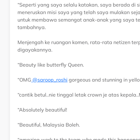
“Seperti yang saya selalu katakan, saya berada di 
meneruskan misi saya yang telah saya mulakan sej
untuk membawa semangat anak-anak yang saya tel
tambahnya.
Menjengah ke ruangan komen, rata-rata netizen te
digayakannya.
“Beauty like butterfly Queen.
“OMG
@saroop_roshi
gorgeous and stunning in yell
“cantik betul..nie tinggal letak crown je atas kepala
“Absolutely beautiful!
“Beautiful, Malaysia Boleh.
“amazing work to the team who made this happened! 