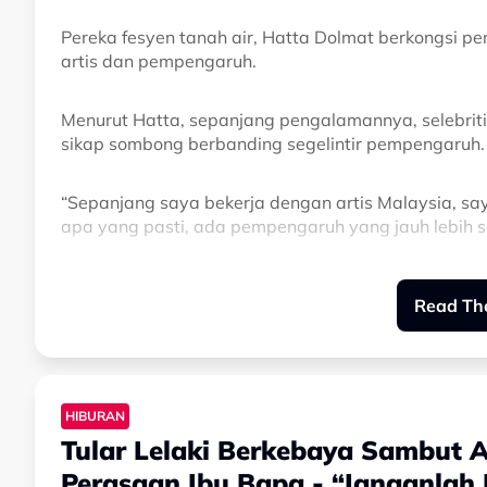
Pereka fesyen tanah air, Hatta Dolmat berkongsi 
artis dan pempengaruh.
Menurut Hatta, sepanjang pengalamannya, selebriti
sikap sombong berbanding segelintir pempengaruh.
“Sepanjang saya bekerja dengan artis Malaysia, sa
apa yang pasti, ada pempengaruh yang jauh lebih s
Tambahnya lagi, terdapat juga pempengaruh yang b
Read The
segi komunikasi dan pengurusan hubungan awam.
“Ada yang pernah saya bekerjasama, sangat tidak pr
komunikasi dan PR, memang gagal,” ujarnya.
HIBURAN
Tular Lelaki Berkebaya Sambut Ai
Dalam masa sama, Hatta turut berkongsi pengalam
pempengaruh meminta semua kandungan berkaitan 
Perasaan Ibu Bapa - “Janganlah