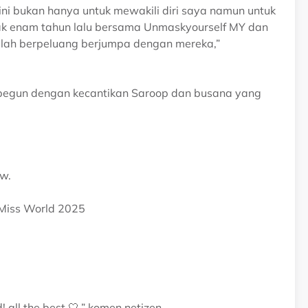
sini bukan hanya untuk mewakili diri saya namun untuk
ak enam tahun lalu bersama Unmaskyourself MY dan
ah berpeluang berjumpa dengan mereka,”
rpegun dengan kecantikan Saroop dan busana yang
ow.
..Miss World 2025
all the best 🤍,” komen netizen.