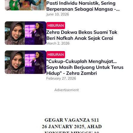
Pasti Individu Narsistik, Sering
Berperanan Sebagai Mangsa -
“Dalam Perkahwinan Pun Dah
June 10, 2026
Buat…”
HIBURAN
Zehra Dakwa Bekas Suami Tak
Beri Nafkah Anak Sejak Cerai
March 2, 2026
HIBURAN
"Cukup-Cukuplah Menghujat...
Saya Masih Berjuang Untuk Terus
Hidup” - Zehra Zambri
February 27, 2026
Advertisement