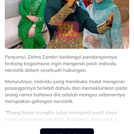
Penyanyi, Zehra Zambri berkongsi pandangannya
tentang bagaimana ingin mengenal pasti individu
narsistik dalam sesebuah hubungan.
Menurutnya, inidvidu yang membuka mulut mengenai
pasangannya terlebih dahulu dan memaklumkan pada
orang ramai bahawa dia adalah mangsa sebenarnya
merupakan golongan narsistik.
“Orang biasa mungkin sukar mengenal pasti siapa
yang sebenarnya narsistik. Selalunya, apa yang si
narsistik itu beritahu satu dunia yang pasangan dia
telah melakukan perkara tersebut, itulah sebenarnya