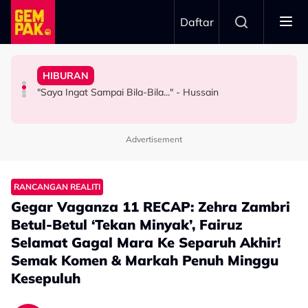
Skip to main content
Daftar
Bagi Peluang Selesaikan Dengan Baik Tapi…”
Doktor
Peguam, Dakwa Masih Belum Dapat Hak - “Saya Dah
Misai Demi TERBANG
HIBURAN
Bawa Anak Ke Klinik, Syasya Rizal Terkejut Dikenali
Syida Melvin Serah Isu Hutang Syarikat Kepada
“Saya Tak Pernah Berbulu Macam Tu...” – Zizan Simpan
"Saya Ingat Sampai Bila-Bila..." - Hussain
HIBURAN
SELEBRITI
HIBURAN
Advertisement
RANCANGAN REALITI
Gegar Vaganza 11 RECAP: Zehra Zambri
Betul-Betul ‘Tekan Minyak’, Fairuz
Selamat Gagal Mara Ke Separuh Akhir!
Semak Komen & Markah Penuh Minggu
Kesepuluh