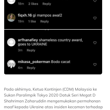
Pada akhirnya, Ketua Kontinjen (CDM) Malaysia ke
Sukan Paralimpik Tokyo 2020 Datuk Seri Megat D
Shahriman Zaharuddin mengemukakan permohonan
maaf kepada Ukraine atas insiden kecaman terhadap