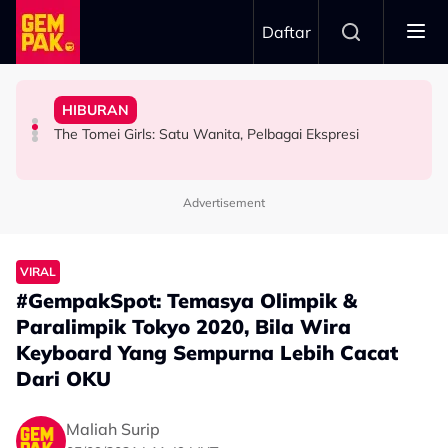
Skip to main content
Daftar
Aliff Aziz, Minta Netizen Berhenti Menghukum
Aziz Anggap M. Nasir Sekadar Bergurau
& Popular - “Saya Tak Mahu Main Perasaan Orang
HIBURAN
“Jangan Meroyan,Merentan...” - Ammar Alfian Pertahan
“Mungkin Rupa Saya Sesuai…” – Dipuji Tampan, Aliff
Iqbal Tolak Tawaran Gimik Bercinta Dengan Artis Cantik
The Tomei Girls: Satu Wanita, Pelbagai Ekspresi
HIBURAN
HIBURAN
HIBURAN
Advertisement
VIRAL
#GempakSpot: Temasya Olimpik &
Paralimpik Tokyo 2020, Bila Wira
Keyboard Yang Sempurna Lebih Cacat
Dari OKU
Maliah Surip