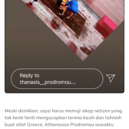
Meski demikian, saya harus memuji sikap netizen yang
tak henti henti mengucapkan terima kasih dan tahniah
buat atlet Greece, Athanasios Prodromou sewaktu