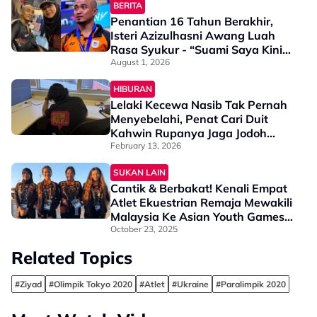
BERITA
Penantian 16 Tahun Berakhir,
Isteri Azizulhasni Awang Luah
Rasa Syukur - “Suami Saya Kini
Juara Sukan Komanwel”
August 1, 2026
HIBURAN
Lelaki Kecewa Nasib Tak Pernah
Menyebelahi, Penat Cari Duit
Kahwin Rupanya Jaga Jodoh
Orang Lain - “Apa Malang…”
February 13, 2026
SUKAN LAIN
Cantik & Berbakat! Kenali Empat
Atlet Ekuestrian Remaja Mewakili
Malaysia Ke Asian Youth Games
2025 Di Bahrain
October 23, 2025
Related Topics
#Ziyad
#Olimpik Tokyo 2020
#Atlet
#Ukraine
#Paralimpik 2020