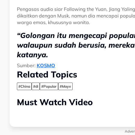
Pengasas audio siar Following the Yuan, Jiang Yal
dikaitkan dengan Musk, namun dia mencapai popular
warga emas, khususnya wanita.
“Golongan itu mengecapi popular
walaupun sudah berusia, mereka
katanya.
Sumber:
KOSMO
Related Topics
#China
#di
#Popular
#Maye
Must Watch Video
Adver