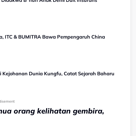
pa Didakwa B*nuh Anak Demi Duit Insurans
ya, ITC & BUMITRA Bawa Pempengaruh China
i Kejohanan Dunia Kungfu, Catat Sejarah Baharu
tisement
mua orang kelihatan gembira,