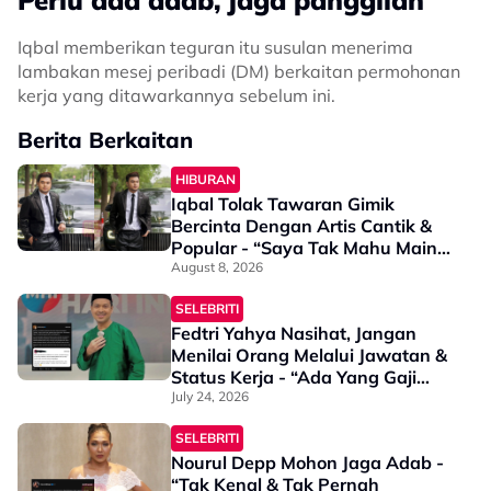
Perlu ada adab, jaga panggilan
Iqbal memberikan teguran itu susulan menerima
lambakan mesej peribadi (DM) berkaitan permohonan
kerja yang ditawarkannya sebelum ini.
Berita Berkaitan
HIBURAN
Iqbal Tolak Tawaran Gimik
Bercinta Dengan Artis Cantik &
Popular - “Saya Tak Mahu Main
Perasaan Orang
August 8, 2026
SELEBRITI
Fedtri Yahya Nasihat, Jangan
Menilai Orang Melalui Jawatan &
Status Kerja - “Ada Yang Gaji
Sederhana Tapi…”
July 24, 2026
SELEBRITI
Nourul Depp Mohon Jaga Adab -
“Tak Kenal & Tak Pernah