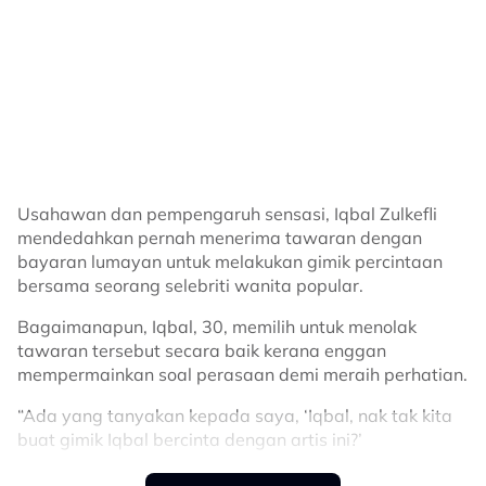
Usahawan dan pempengaruh sensasi, Iqbal Zulkefli
mendedahkan pernah menerima tawaran dengan
bayaran lumayan untuk melakukan gimik percintaan
bersama seorang selebriti wanita popular.
Bagaimanapun, Iqbal, 30, memilih untuk menolak
tawaran tersebut secara baik kerana enggan
mempermainkan soal perasaan demi meraih perhatian.
“Ada yang tanyakan kepada saya, ‘Iqbal, nak tak kita
buat gimik Iqbal bercinta dengan artis ini?’
“Saya tidak terkejut sebab ini bukan pertama kali.
Read The Full Story
Malah dibayar bukan angka kecil.
“Cuma terkejut kerana artis wanita tersebut sangat
cantik, boleh dikatakan popular. Saya menolak secara
baik dan tetap menjaga privasi,” katanya menerusi
SELEBRITI
perkongsian dalam media sosial.
Fedtri Yahya Nasihat, Jangan Menilai
Menurut Iqbal, dia tidak pernah melakukan gimik
Orang Melalui Jawatan & Status Kerja -
percintaan sepanjang berada dalam industri meskipun