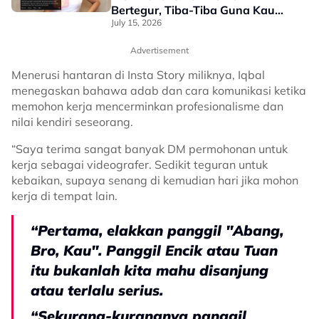
Bertegur, Tiba-Tiba Guna Kau
Aku”
July 15, 2026
Advertisement
Menerusi hantaran di Insta Story miliknya, Iqbal
menegaskan bahawa adab dan cara komunikasi ketika
memohon kerja mencerminkan profesionalisme dan
nilai kendiri seseorang.
“Saya terima sangat banyak DM permohonan untuk
kerja sebagai videografer. Sedikit teguran untuk
kebaikan, supaya senang di kemudian hari jika mohon
kerja di tempat lain.
“Pertama, elakkan panggil "Abang,
Bro, Kau". Panggil Encik atau Tuan
itu bukanlah kita mahu disanjung
atau terlalu serius.
“Sekurang-kurangnya panggil