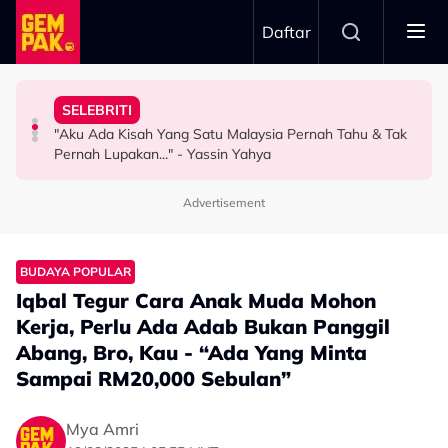
Skip to main content
Daftar
Ustaz Wadi Annuar
Nama…
Asaddok Sumbang Dua Buggy Buat Akademi Diasas
SELEBRITI
Intan Najuwa Timang Anak Perempuan Kedua, Beri
Mahu Bantu Ribuan Pencinta Ilmu Setiap Minggu, Najib
Aliff Rakib Hadiah Rumah RM1 Juta Kepada Ibu Bapa
"Aku Ada Kisah Yang Satu Malaysia Pernah Tahu & Tak
HIBURAN
HIBURAN
BERITA
Pernah Lupakan..." - Yassin Yahya
Advertisement
BUDAYA POPULAR
Iqbal Tegur Cara Anak Muda Mohon
Kerja, Perlu Ada Adab Bukan Panggil
Abang, Bro, Kau - “Ada Yang Minta
Sampai RM20,000 Sebulan”
Mya Amri