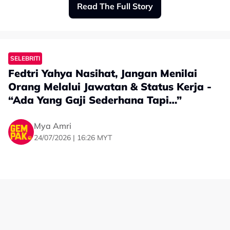
“Ada Yang Gaji Sederhana Tapi…”
mengakui pernah berbalas usikan dengan individu lain.
Katanya, faktor usia juga membuatkan dia merasakan
Mya Amri
perkara sedemikian tidak lagi sesuai dilakukan.
24/07/2026 | 16:26 MYT
“Saya tidak pernah lakukan gimik bercinta. Usik-
mengusik itu biasalah.
“Umur saya sudah 30 tahun, semakin berusia, rasanya
tidak sesuai lagi.
“Lagipun tanpa sedar jadi main perasaan orang. Kan?”
ujarnya.
Pengacara dan penulis lirik, Fedtri Yahya berpendapat
masyarakat tidak seharusnya terlalu cepat menilai
kejayaan seseorang hanya berdasarkan gaji, jawatan
atau status pekerjaan.