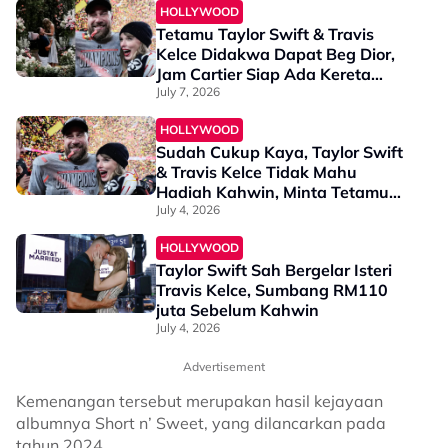
HOLLYWOOD
Tetamu Taylor Swift & Travis
Kelce Didakwa Dapat Beg Dior,
Jam Cartier Siap Ada Kereta
Klasik!
July 7, 2026
HOLLYWOOD
Sudah Cukup Kaya, Taylor Swift
& Travis Kelce Tidak Mahu
Hadiah Kahwin, Minta Tetamu
Derma pada Badan Kebajikan
July 4, 2026
HOLLYWOOD
Taylor Swift Sah Bergelar Isteri
Travis Kelce, Sumbang RM110
juta Sebelum Kahwin
July 4, 2026
Advertisement
Kemenangan tersebut merupakan hasil kejayaan
albumnya Short n’ Sweet, yang dilancarkan pada
tahun 2024.