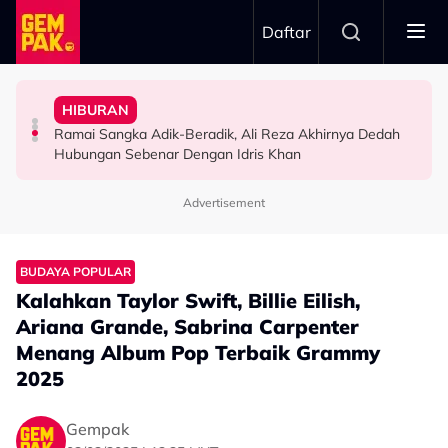
Skip to main content
Daftar
“Bila Saya Cakap Dengan Lisa Nak Buat…”
Untuk…” - Shila Amzah
HIBURAN
Ramai Masih Bujang Bukan Kerana Memilih Tetapi...
Impian Yusry Untuk Dikenali Sebagai Penyanyi Rock -
“Ramai Pihak Dekati Saya, Jaclyn Victor & Ning Baizura
Ramai Sangka Adik-Beradik, Ali Reza Akhirnya Dedah
GAYA HIDUP
HIBURAN
HIBURAN
Hubungan Sebenar Dengan Idris Khan
Advertisement
BUDAYA POPULAR
Kalahkan Taylor Swift, Billie Eilish,
Ariana Grande, Sabrina Carpenter
Menang Album Pop Terbaik Grammy
2025
Gempak