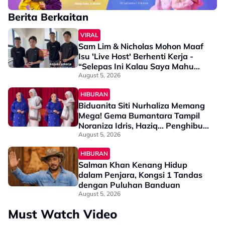
Berita Berkaitan
VIRAL
Sam Lim & Nicholas Mohon Maaf
Isu 'Live Host' Berhenti Kerja -
“Selepas Ini Kalau Saya Mahu
Maki…”
August 5, 2026
HIBURAN
Biduanita Siti Nurhaliza Memang
Mega! Gema Bumantara Tampil
Noraniza Idris, Haziq… Penghibur
Indonesia, Lesti Kejora & King
August 5, 2026
Nassar Pun Ada
HIBURAN
Salman Khan Kenang Hidup
dalam Penjara, Kongsi 1 Tandas
dengan Puluhan Banduan
August 5, 2026
Must Watch Video