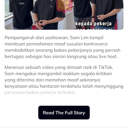
Pempengaruh dan usahawan, Sam Lim tampil
membuat permohonan maaf susulan kontroversi
membabitkan seorang bekas pekerjanya yang pernah
bertugas sebagai hos siaran langsung atau live host.
Menerusi sebuah video yang dimuat naik di TikTok,
Sam mengakui mengambil maklum segala kritikan
yang diterima dan memohon maaf sekiranya
kenyataan atau hantaran terdahulu telah menyinggung
perasaan bekas pekerja terbabit.
"Saya ingin meminta maaf kepada pekerja yang
sebelum ini, yang live host itu. Kalau ada apa-apa
Read The Full Story
hantaran yang saya tersalah cakap, saya minta maaf
kepadanya.