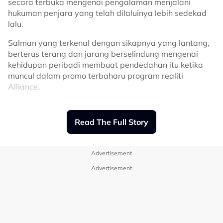
secara terbuka mengenai pengalaman menjalani
hukuman penjara yang telah dilaluinya lebih sedekad
lalu.
Salman yang terkenal dengan sikapnya yang lantang,
berterus terang dan jarang berselindung mengenai
kehidupan peribadi membuat pendedahan itu ketika
muncul dalam promo terbaharu program realiti
Alliance.
Dia muncul dalam program tersebut untuk memberi
semangat kepada adiknya, Sohail Khan, yang terlibat
Read The Full Story
sebagai salah seorang peserta.
Mengimbau detik berada di sebalik tirai besi, Salman
Advertisement
berkata keadaan penjara ketika itu jauh daripada
selesa.
Advertisement
Dan hal yang paling membuat dirinya tidak selesa
adalah apabila perlu berkongsi satu tandas dengan 50
hingga 70 banduan lain pada satu-satu masa.