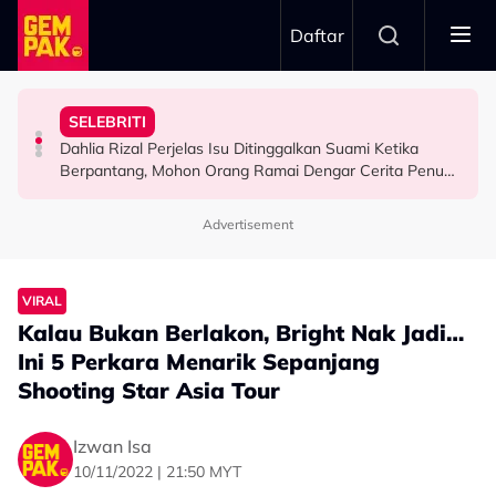
Skip to main content
Daftar
Rehat..."
Aming Dah Mula Projek Baharu - "Tolong Suruh Dia
RocketFuel Minggu Akhir
Terima Tawaran - “Kalau Ikutkan Memang Saya…”
SELEBRITI
Baru Catat Jualan RM2 Juta, Kawan Baik Dedah Khairul
U Mobile x GMW Giveaway: Konsert Big Stage
KE Selebriti 2026: Sokongan Anak Buat Amyza Aznan
Dahlia Rizal Perjelas Isu Ditinggalkan Suami Ketika
SELEBRITI
RANCANGAN TV
HIBURAN
Berpantang, Mohon Orang Ramai Dengar Cerita Penuh
- "Imran Pun Banyak Membantu Saya"
Advertisement
VIRAL
Kalau Bukan Berlakon, Bright Nak Jadi…
Ini 5 Perkara Menarik Sepanjang
Shooting Star Asia Tour
Izwan Isa
10/11/2022 | 21:50 MYT