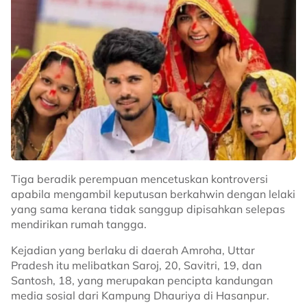
“Penglihatan dia memang ‘slowly’
makin tak nampak ‘day by day’. Yang
mana kenal dia, korang support lah
affiliate dekat vtt dia okay.
“Dia memang tak pernah
disclose
dekat orang pun
pasal ni, doakan dia sihat sihat selalu okay,” kongsinya.
@hhusnahelmy
life was so different then.
Tiga beradik perempuan mencetuskan kontroversi
apabila mengambil keputusan berkahwin dengan lelaki
♬ original sound - alinakaymusic
yang sama kerana tidak sanggup dipisahkan selepas
mendirikan rumah tangga.
Kejadian yang berlaku di daerah Amroha, Uttar
Pradesh itu melibatkan Saroj, 20, Savitri, 19, dan
Santosh, 18, yang merupakan pencipta kandungan
media sosial dari Kampung Dhauriya di Hasanpur.