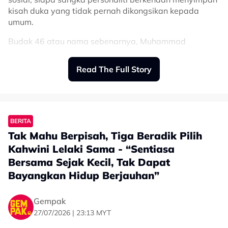
kisah duka yang tidak pernah dikongsikan kepada
umum.
Budak 46 atau nama sebenarnya, Muhammad
Ammarzulkha, difahamkan menghidap retinitis
pigmentosa, iaitu sejenis penyakit mata yang boleh
Read The Full Story
menyebabkan penglihatan merosot secara beransur-
ansur.
Perkara itu didedahkan oleh adiknya, Cuna, menerusi
ruangan komen pada video terbaharu yang dimuat
BERITA
naik di TikTok.
Tak Mahu Berpisah, Tiga Beradik Pilih
Menurut Cuna, abangnya kini berdepan masalah
Kahwini Lelaki Sama - “Sentiasa
penglihatan yang semakin merosot dari hari ke hari.
Bersama Sejak Kecil, Tak Dapat
Bayangkan Hidup Berjauhan”
“‘For those’ yang tanya budak 46 ke?
Ya, dia abang saya. Dia sakit apa? Dia
Gempak
ada ‘retinitis pigmentosa, eye disorders’.
27/07/2026 | 23:13 MYT