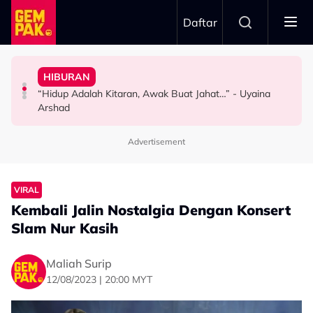
Skip to main content
Daftar
Doktor
Terima Soalan Tentang Zuriat - “Aku Tak Kuat Tapi…”
Peminat Zoom - “Mata Aku Terperasan Sesuatu…”
HIBURAN
Bawa Anak Ke Klinik, Syasya Rizal Terkejut Dikenali
Mamat Sepah Saksi Air Mata Isteri Gugur Tiap Kali
Bella Astillah Kongsi Foto Syed Saddiq, Tapi Lain Pula
“Hidup Adalah Kitaran, Awak Buat Jahat…” - Uyaina
HIBURAN
HIBURAN
HIBURAN
Arshad
Advertisement
VIRAL
Kembali Jalin Nostalgia Dengan Konsert
Slam Nur Kasih
Maliah Surip
12/08/2023 | 20:00 MYT