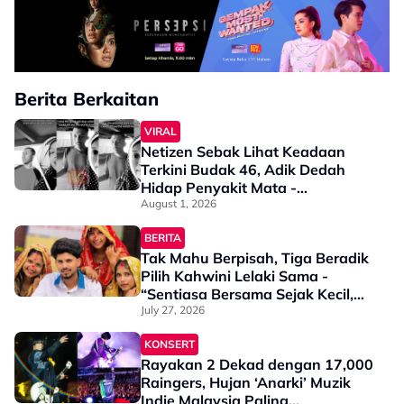
Berita Berkaitan
VIRAL
Netizen Sebak Lihat Keadaan
Terkini Budak 46, Adik Dedah
Hidap Penyakit Mata -
“Penglihatan Dia Memang Slowly
August 1, 2026
Makin Tak Nampak…”
BERITA
Tak Mahu Berpisah, Tiga Beradik
Pilih Kahwini Lelaki Sama -
“Sentiasa Bersama Sejak Kecil,
Tak Dapat Bayangkan Hidup
July 27, 2026
Berjauhan”
KONSERT
Rayakan 2 Dekad dengan 17,000
Raingers, Hujan ‘Anarki’ Muzik
Indie Malaysia Paling