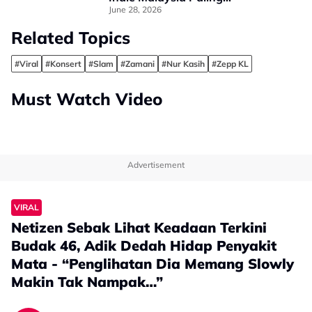
Berpengaruh Dekad Ini
June 28, 2026
Related Topics
#Viral
#Konsert
#Slam
#Zamani
#Nur Kasih
#Zepp KL
Must Watch Video
Advertisement
VIRAL
Netizen Sebak Lihat Keadaan Terkini
Budak 46, Adik Dedah Hidap Penyakit
Mata - “Penglihatan Dia Memang Slowly
Makin Tak Nampak…”