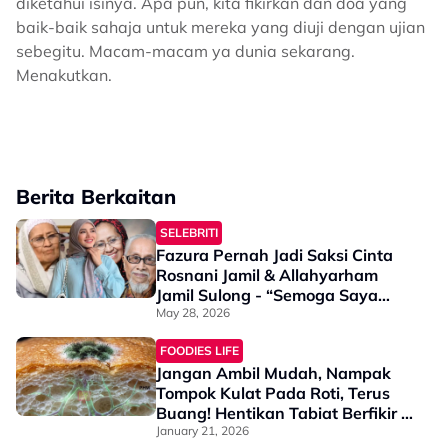
diketahui isinya. Apa pun, kita fikirkan dan doa yang
baik-baik sahaja untuk mereka yang diuji dengan ujian
sebegitu. Macam-macam ya dunia sekarang.
Menakutkan.
Berita Berkaitan
SELEBRITI
Fazura Pernah Jadi Saksi Cinta
Rosnani Jamil & Allahyarham
Jamil Sulong - “Semoga Saya
Dapat Nikmati Kebahagiaan
May 28, 2026
Yang Sama”
FOODIES LIFE
Jangan Ambil Mudah, Nampak
Tompok Kulat Pada Roti, Terus
Buang! Hentikan Tabiat Berfikir -
“Bahagian Hijau Tu Je, Lain Boleh
January 21, 2026