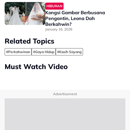
Makan”
HIBURAN
Kongsi Gambar Berbusana
Pengantin, Leona Dah
Berkahwin?
January 16, 2026
Related Topics
#Perkahwinan
#Gaya Hidup
#Kasih Sayang
Must Watch Video
Advertisement