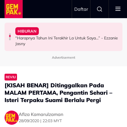
Skip to main content
Daftar
Dewan Filharmonik Petronas
2026
HIBURAN
MPO Beri Penghormatan Untuk Alfonso Soliano Di
Yusry Belum Terfikir Masuk GV, Rasa Tak Adil Sebab…
TERBANG Bawa Legasi Rali Negara Ke Art Of Speed
“Harapnya Tahun Ini Terakhir La Untuk Saya…” - Ezzanie
GAYA HIDUP
HIBURAN
HIBURAN
Jasny
Advertisement
REVIU
[KISAH BENAR] Ditinggalkan Pada
MALAM PERTAMA, Pengantin Sehari –
Isteri Terpaku Suami Berlalu Pergi
Afiza Kamarulzaman
28/09/2020 | 22:03 MYT