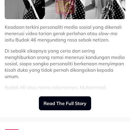
Keadaan terkini personaliti media sosial yang dikenali
menerusi video tarian gerak perlahan atau
slow-mo
iaitu Budak 46 mengundang rasa sebak netizen.
Di sebalik sikapnya yang ceria dan sering
menghiburkan orang ramai menerusi kandungan media
sosial, siapa sangka personaliti berkenaan menyimpan
kisah duka yang tidak pernah dikongsikan kepada
umum.
Budak 46 atau nama sebenarnya, Muhammad
Ammarzulkha, difahamkan menghidap retinitis
pigmentosa, iaitu sejenis penyakit mata yang boleh
Read The Full Story
menyebabkan penglihatan merosot secara beransur-
ansur.
Perkara itu didedahkan oleh adiknya, Cuna, menerusi