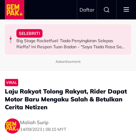
Skip to main content
Daftar
Keluarga Rasa Bakal Suami Tak Setaraf
Boleh Solat Berdiri Selepas…
SELEBRITI
Aliff Rakib Hadiah Rumah RM1 Juta Kepada Ibu Bapa
Atlet Golf Tidak Diculik, ‘Lari’ ke Bangkok Sebab
10 Tahun Solat Atas Kerusi, Maria Tengku Sabri Syukur
Big Stage Rocketfuel: Tiada Penyingkiran Selepas
BERITA
BERITA
HIBURAN
Rieffa? Ini Respon Tuan Badan - "Saya Tiada Rasa Sakit
Hati Pun..."
Advertisement
VIRAL
Laju Rakyat Tolong Rakyat, Rider Dapat
Motor Baru Mengaku Salah & Betulkan
Cerita Netizen
Maliah Surip
14/09/2023 | 08:10 MYT