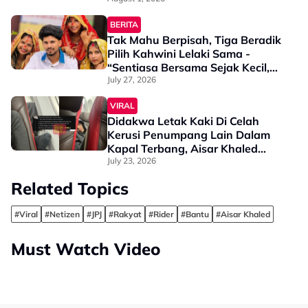
“Penglihatan Dia Memang Slowly
Makin Tak Nampak…”
BERITA
Tak Mahu Berpisah, Tiga Beradik
Pilih Kahwini Lelaki Sama -
“Sentiasa Bersama Sejak Kecil,
Tak Dapat Bayangkan Hidup
July 27, 2026
Berjauhan”
VIRAL
Didakwa Letak Kaki Di Celah
Kerusi Penumpang Lain Dalam
Kapal Terbang, Aisar Khaled
Mohon Maaf - “Saya Memang
July 23, 2026
Betul-Betul…”
Related Topics
#Viral
#Netizen
#JPJ
#Rakyat
#Rider
#Bantu
#Aisar Khaled
Must Watch Video