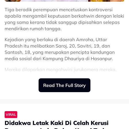
life was so different then.
Tiga beradik perempuan mencetuskan kontroversi
apabila mengambil keputusan berkahwin dengan lelaki
♬ original sound - alinakaymusic
yang sama kerana tidak sanggup dipisahkan selepas
mendirikan rumah tangga.
Kejadian yang berlaku di daerah Amroha, Uttar
Pradesh itu melibatkan Saroj, 20, Savitri, 19, dan
Santosh, 18, yang merupakan pencipta kandungan
media sosial dari Kampung Dhauriya di Hasanpur.
Mereka dilaporkan mengahwini jurukamera mereka,
Vikas, dalam satu upacara di Kuil Chamunda Mata
pada 17 Julai lalu.
Read The Full Story
Rakaman majlis tersebut mula tular baru-baru ini,
sekali gus mengundang pelbagai reaksi termasuk
bantahan daripada beberapa pertubuhan Hindu.
VIRAL
Dalam video berkenaan, Vikas dilihat menyapukan
Didakwa Letak Kaki Di Celah Kerusi
sindoor atau serbuk merah pada dahi setiap pengantin