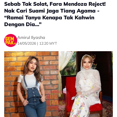
Sebab Tak Solat, Fara Mendoza Reject!
Nak Cari Suami Jaga Tiang Agama -
“Ramai Tanya Kenapa Tak Kahwin
Dengan Dia…”
Amirul Ilyasha
14/05/2026 | 12:20 MYT
Perkongsian tersebut nyata mengundang perhatian
ramai apabila rata-rata netizen bersetuju dengan
kenyataan dikeluarkan pelakon itu.