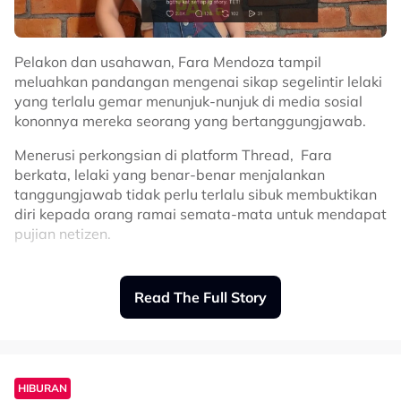
Perkongsian Fara itu juga ternyata mencuri perhatian
dan mengundang pelbagai reaksi netizen.
Ada yang bersetuju dengan pandangan Fara dan
Pelakon dan usahawan, Fara Mendoza tampil
menyatkaab bahawa penggunaan
filter
adalah pilihan
meluahkan pandangan mengenai sikap segelintir lelaki
peribadi, namun tidak kurang juga yang berpendapat
yang terlalu gemar menunjuk-nunjuk di media sosial
penggunaan secara berlebihan boleh mengelirukan
kononnya mereka seorang yang bertanggungjawab.
persepsi terhadap penampilan sebenar seseorang.
Menerusi perkongsian di platform Thread, Fara
Related Topics
berkata, lelaki yang benar-benar menjalankan
tanggungjawab tidak perlu terlalu sibuk membuktikan
#Fara Mendoza
diri kepada orang ramai semata-mata untuk mendapat
pujian netizen.
“Lelaki yang betul-betul function tak akan heboh satu
dunia yang dia paling function dan tak akan menekan-
Read The Full Story
nekan diri untuk nampak function.
“Dia akan diam-diam laksanakan tanggungjawab,
bukan terkinja-kinja depan kamera lepas itu claim
‘function’ dan paling penting tak perlukan hashtag
HIBURAN
untuk bagitahu dekat IG Story,” katanya.