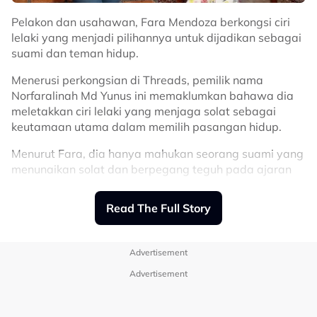
Pelakon dan usahawan, Fara Mendoza berkongsi ciri
lelaki yang menjadi pilihannya untuk dijadikan sebagai
suami dan teman hidup.
Menerusi perkongsian di Threads, pemilik nama
Norfaralinah Md Yunus ini memaklumkan bahawa dia
Bagaimanapun, Fara tidak menyebut mana-mana
meletakkan ciri lelaki yang menjaga solat sebagai
individu secara spesifik dalam hantaran tersebut.
keutamaan utama dalam memilih pasangan hidup.
Related Topics
Menurut Fara, dia hanya mahukan seorang suami yang
menunaikan solat dan berpegang teguh pada ajaran
#Fara Mendoza
agama.
Read The Full Story
“Maaf cakap, kaya macam mana pun kalau langsung
tak solat, saya reject!
“Tak boleh! Saya nak suami yang solat, titik,”
Advertisement
kongsinya.
Advertisement
Tambah Fara, disebabkan itu juga dia memilih untuk
tidak meneruskan hubungan dengan bekas kekasihnya.