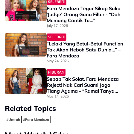
SELEBRITI
Fara Mendoza Tegur Sikap Suka
‘Judge’ Orang Guna Filter - “Dah
Memang Cantik Tu…”
July 17, 2026
SELEBRITI
“Lelaki Yang Betul-Betul Function
Tak Akan Heboh Satu Dunia…” –
Fara Mendoza
May 24, 2026
HIBURAN
Sebab Tak Solat, Fara Mendoza
Reject! Nak Cari Suami Jaga
Tiang Agama - “Ramai Tanya
Kenapa Tak Kahwin Dengan
May 14, 2026
Dia…”
Related Topics
#Umrah
#Fara Mendoza