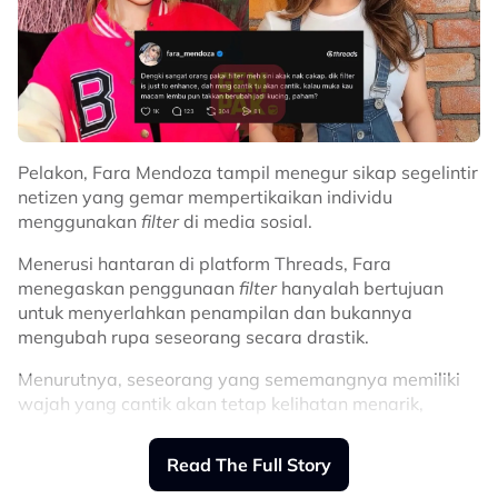
Pelakon, Fara Mendoza tampil menegur sikap segelintir
netizen yang gemar mempertikaikan individu
menggunakan
filter
di media sosial.
Menerusi hantaran di platform Threads, Fara
menegaskan penggunaan
filter
hanyalah bertujuan
untuk menyerlahkan penampilan dan bukannya
mengubah rupa seseorang secara drastik.
Menurutnya, seseorang yang sememangnya memiliki
wajah yang cantik akan tetap kelihatan menarik,
manakala
filter
tidak mampu mengubah keseluruhan
rupa seseorang.
Read The Full Story
“Dengki sangat orang pakai filter. Meh sini akak nak