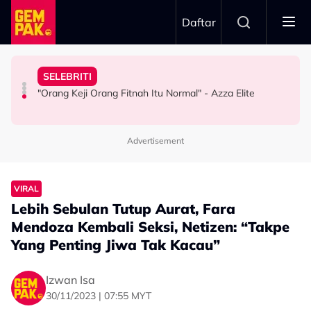
Skip to main content
Daftar
Kau Ini Nak Kena…”
Berkaitan Emosi…”
Kesabaran Fasha Sandha Makin ‘Tipis’ - “Orang Macam
“Saya Ingat Sudah Mati”
Dambaan Syurga 2026’ - “Kita Tahu Permasalah Banyak
SELEBRITI
Dakwa Pelakon Tak Serik Datang Lewat Ke Set,
Pemain Bola Sepak Kongsi Detik Cemas Dipanah Petir -
Anne Ngasri Terharu Jadi Panel Program ‘Bidadari
"Orang Keji Orang Fitnah Itu Normal" - Azza Elite
HIBURAN
BOLA SEPAK
HIBURAN
Advertisement
VIRAL
Lebih Sebulan Tutup Aurat, Fara
Mendoza Kembali Seksi, Netizen: “Takpe
Yang Penting Jiwa Tak Kacau”
Izwan Isa
30/11/2023 | 07:55 MYT