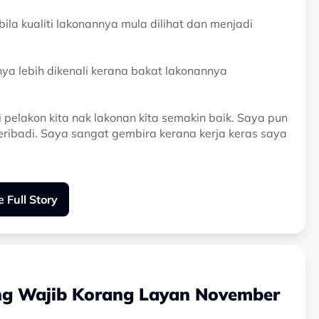
la kualiti lakonannya mula dilihat dan menjadi
a lebih dikenali kerana bakat lakonannya
pelakon kita nak lakonan kita semakin baik. Saya pun
ribadi. Saya sangat gembira kerana kerja keras saya
gi lakonan saya dan membuat semua orang terkesan
 Full Story
an bagi lagi terbaik untuk menghiburkan semua,"
dana filem terbaharunya iaitu Amira Amir baru-baru
Yang Wajib Korang Layan November
ga enggan terus terperangkap dalam zon selesa atau
naskhah.