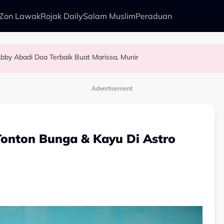
Zon Lawak
Rojak Daily
Salam Muslim
Peraduan
bby Abadi Doa Terbaik Buat Marissa, Munir
alkan Anak Yang Sudah Mati
kenali Doktor
as Pelamin
Advertisement
onton Bunga & Kayu Di Astro