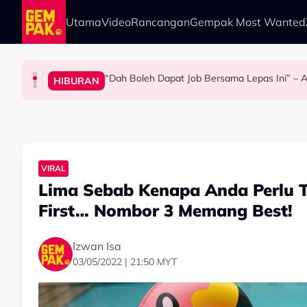
Skip to main content
Utama
Video
Rancangan
Gempak Most Wanted
“Dah Boleh Dapat Job Bersama Lepas Ini” – A
HIBURAN
BERITA
ANTARABANGSA
HIBURAN
Kasihnya Ibu, Ikan Lumba-Lumba Enggan Tingg
Bawa Anak Ke Klinik, Syasya Rizal Terkejut Di
Pengantin Penat Sampai Tertidur At
VIRAL
Lima Sebab Kenapa Anda Perlu T
First… Nombor 3 Memang Best!
Izwan Isa
03/05/2022 | 21:50 MYT