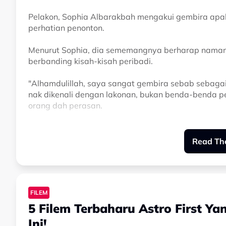
Pelakon, Sophia Albarakbah mengakui gembira apabi
perhatian penonton.
Menurut Sophia, dia sememangnya berharap namany
berbanding kisah-kisah peribadi.
"Alhamdulillah, saya sangat gembira sebab sebagai 
nak dikenali dengan lakonan, bukan benda-benda pe
orang dah perasan.
"Ini mungkin permulaan untuk saya memperbaiki la
Read The
dan suka dengan lakonan. Karya seterusnya saya ak
katanya kepada Gempak.
Sophia ditemui ketika menghadiri sesi tayangan per
ini.
FILEM
5 Filem Terbaharu Astro First 
Dalam pada itu, pelakon drama Bisik Asmara itu ju
Ini!
terikat dengan karakter yang serupa dalam setiap 