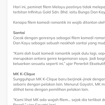
Hari ini, peminat filem Melayu pastinya tidak mele
terbitan Infinitus Gold Sdn. Bhd. iaitu Bunga Dan Ka
Kenapa filem komedi romantik ini wajib ditonton ol
Santai
Cocok dengan genrenya sebagai filem komedi romant
Dan Kayu sebagai sebuah naskhah santai yang mud
“Kami dah buat komedi romantik sejak dulu lagi, sepe
merupakan antara genre kegemaran saya. Jadi bagi
keluarkan sesuatu seperti ini,” ujar Penerbit Eksekuti
MK K-Clique
Sungguhpun MK K-Clique baru berjinak-jinak dengan
sebaris dengan pelakon lain. Menurut Gayatri, MK 
dilihat kena dengan pemilihan pelakon lain.
“Kami lihat MK ada wajah filem… sejak dia terlibat
Razali,” ujar Gayatri lagi.