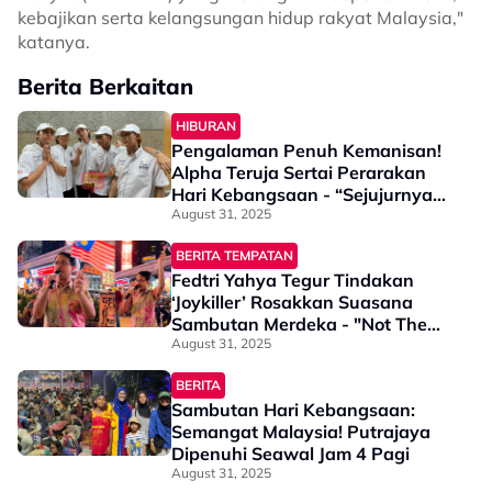
kebajikan serta kelangsungan hidup rakyat Malaysia,"
katanya.
Berita Berkaitan
HIBURAN
Pengalaman Penuh Kemanisan!
Alpha Teruja Sertai Perarakan
Hari Kebangsaan - “Sejujurnya
Vibe Yang Diberikan…”
August 31, 2025
BERITA TEMPATAN
Fedtri Yahya Tegur Tindakan
‘Joykiller’ Rosakkan Suasana
Sambutan Merdeka - "Not The
Right Time & Place"
August 31, 2025
BERITA
Sambutan Hari Kebangsaan:
Semangat Malaysia! Putrajaya
Dipenuhi Seawal Jam 4 Pagi
August 31, 2025