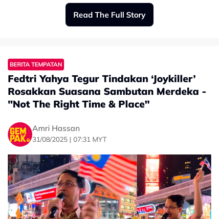
Read The Full Story
BERITA TEMPATAN
Fedtri Yahya Tegur Tindakan ‘Joykiller’
Rosakkan Suasana Sambutan Merdeka -
"Not The Right Time & Place"
Amri Hassan
31/08/2025 | 07:31 MYT
Kumpulan Alpha meluahkan rasa teruja apabila diberi
peluang untuk sama-sama menyertai sambutan Hari
Kebangsaan yang berlangsung di Putrajaya pada
Ahad.
Menurut Araff, pengalaman tersebut memberi satu