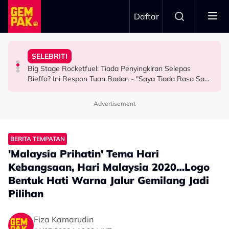
Skip to main content
Daftar
Keluarga Rasa Bakal Suami Tak Setaraf
Boleh Solat Berdiri Selepas…
SELEBRITI
Aliff Rakib Hadiah Rumah RM1 Juta Kepada Ibu Bapa
Atlet Golf Tidak Diculik, ‘Lari’ ke Bangkok Sebab
10 Tahun Solat Atas Kerusi, Maria Tengku Sabri Syukur
Big Stage Rocketfuel: Tiada Penyingkiran Selepas
BERITA
BERITA
HIBURAN
Rieffa? Ini Respon Tuan Badan - "Saya Tiada Rasa Sakit
Hati Pun..."
Advertisement
BERITA TEMPATAN
'Malaysia Prihatin' Tema Hari
Kebangsaan, Hari Malaysia 2020…Logo
Bentuk Hati Warna Jalur Gemilang Jadi
Pilihan
Fiza Kamarudin