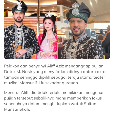
Kenyataan tersebut dipercayai susulan reaksi segelintir
netizen yang mempersoalkan mengapa Aliff masih
Pelakon dan penyanyi Aliff Aziz menganggap pujian
diberikan peluang untuk muncul dalam karya
Datuk M. Nasir yang menyifatkan dirinya antara aktor
tempatan, termasuk menerusi pementasan teater
tampan sehingga dipilih sebagai teraju utama teater
muzikal berkenaan.
muzikal Mansur & Liu sekadar gurauan.
Ada yang berpendapat masih ramai bakat tempatan
Menurut Aliff, dia tidak terlalu memikirkan mengenai
yang berpotensi dan wajar diberikan peluang untuk
pujian tersebut sebaliknya mahu memberikan fokus
menyerlah dalam industri seni.
sepenuhnya dalam menghidupkan watak Sultan
Mansur Shah.
Terdahulu, M. Nasir secara berseloroh menyifatkan Aliff