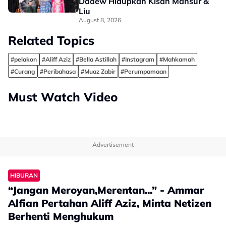
Dadew Hidupkan Kisah Mansur &
Liu
August 8, 2026
Related Topics
#pelakon
#Aliff Aziz
#Bella Astillah
#Instagram
#Mahkamah
#Curang
#Peribahasa
#Muaz Zabir
#Perumpamaan
Must Watch Video
Advertisement
HIBURAN
“Jangan Meroyan,Merentan...” - Ammar
Alfian Pertahan Aliff Aziz, Minta Netizen
Berhenti Menghukum