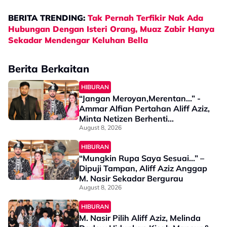
BERITA TRENDING:
Tak Pernah Terfikir Nak Ada
Hubungan Dengan Isteri Orang, Muaz Zabir Hanya
Sekadar Mendengar Keluhan Bella
Berita Berkaitan
HIBURAN
“Jangan Meroyan,Merentan...” -
Ammar Alfian Pertahan Aliff Aziz,
Minta Netizen Berhenti
Menghukum
August 8, 2026
HIBURAN
“Mungkin Rupa Saya Sesuai…” –
Dipuji Tampan, Aliff Aziz Anggap
M. Nasir Sekadar Bergurau
August 8, 2026
HIBURAN
M. Nasir Pilih Aliff Aziz, Melinda