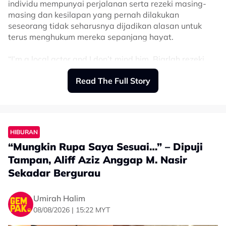
individu mempunyai perjalanan serta rezeki masing-
masing dan kesilapan yang pernah dilakukan
seseorang tidak seharusnya dijadikan alasan untuk
terus menghukum mereka sepanjang hayat.
“I’m a local actor and I don’t mind him. Biarlah rezeki
masing-masing. Just cos he did something bad inda
Read The Full Story
past doesn’t mean he hasn’t/won’t change. Borak
kencang macam kita ni perfect, hebat sangat.
“Look into ourselves rather than tengok and busybody
hal orang lain. Hidup ni sementara. Jangan meroyan
HIBURAN
merentan kehidupan orang lain. Don’t be bitter but be
better,” tulisnya.
“Mungkin Rupa Saya Sesuai…” – Dipuji
Tampan, Aliff Aziz Anggap M. Nasir
Sekadar Bergurau
Umirah Halim
08/08/2026 | 15:22 MYT