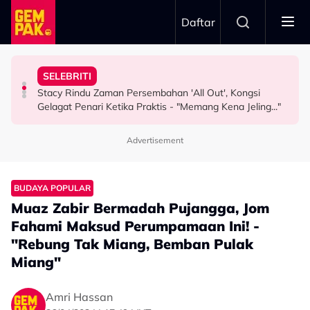
Skip to main content
Daftar
Misha Omar: “Gone Too Soon”
"Ini Namanya Penyanyi Yang..."
Nama…
SELEBRITI
Pengarah Muzik, Komposer Sze Wan Meninggal Dunia,
Bukan Penyanyi Ego, Adzrin Adzhar 'Back-Up' Awie -
Intan Najuwa Timang Anak Perempuan Kedua, Beri
Stacy Rindu Zaman Persembahan 'All Out', Kongsi
HIBURAN
SELEBRITI
HIBURAN
Gelagat Penari Ketika Praktis - "Memang Kena Jeling..."
Advertisement
BUDAYA POPULAR
Muaz Zabir Bermadah Pujangga, Jom
Fahami Maksud Perumpamaan Ini! -
"Rebung Tak Miang, Bemban Pulak
Miang"
Amri Hassan