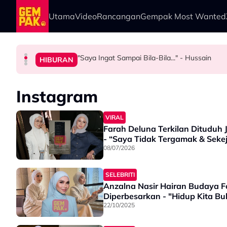
Skip to main content
Utama
Video
Rancangan
Gempak Most Wanted
"Saya Ingat Sampai Bila-Bila..." - Hussain
HIBURAN
SELEBRITI
HIBURAN
HIBURAN
Bawa Anak Ke Klinik, Syasya Rizal Terkejut Di
“Saya Tak Pernah Berbulu Macam Tu...” – Zi
Syida Melvin Serah Isu Hutang Syarikat Ke
Instagram
VIRAL
Farah Deluna Terkilan Dituduh
- “Saya Tidak Tergamak & Seke
08/07/2026
SELEBRITI
Anzalna Nasir Hairan Budaya Fo
Diperbesarkan - "Hidup Kita B
22/10/2025