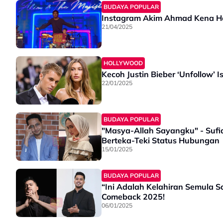
BUDAYA POPULAR
Instagram Akim Ahmad Kena H
21/04/2025
HOLLYWOOD
Kecoh Justin Bieber ‘Unfollow’
22/01/2025
BUDAYA POPULAR
"Masya-Allah Sayangku" - Sufi
Berteka-Teki Status Hubungan
15/01/2025
BUDAYA POPULAR
“Ini Adalah Kelahiran Semula S
Comeback 2025!
06/01/2025