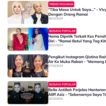
TREND PASARAN
“Tiba Masa Untuk Saya…” - Viv
Dengan Orang Ramai
18/12/2024
BUDAYA POPULAR
Nama Dipetik Terkait Kes Penah
Diri - "Ramai Betul Yang Tag Ki
03/11/2024
Pengikut Instagram Qistina Ra
Air Ke Muka Rakan - “Memang 
17/10/2024
BUDAYA POPULAR
Bella Astillah Perjelas Hantar
Aliff Aziz - “Sebenarnya Saya 
15/10/2024