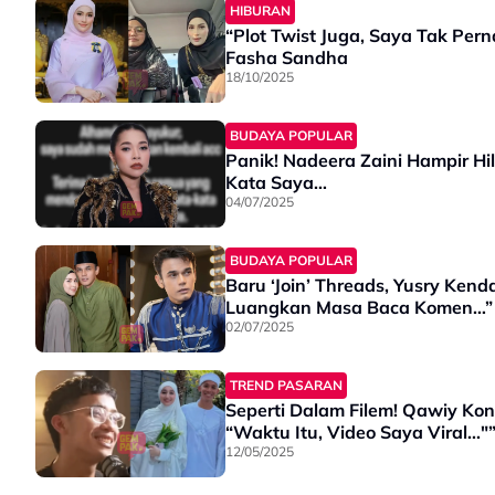
HIBURAN
“Plot Twist Juga, Saya Tak Per
Fasha Sandha
18/10/2025
BUDAYA POPULAR
Panik! Nadeera Zaini Hampir H
Kata Saya…
04/07/2025
BUDAYA POPULAR
Baru ‘Join’ Threads, Yusry Kenda
Luangkan Masa Baca Komen…”
02/07/2025
TREND PASARAN
Seperti Dalam Filem! Qawiy Kong
“Waktu Itu, Video Saya Viral..."
12/05/2025