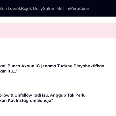
Zon Lawak
Rojak Daily
Salam Muslim
Peraduan
kenali Doktor
zan Simpan Misai Demi TERBANG
pada Peguam, Dakwa Masih Belum Dapat Hak - “Saya Dah Bagi Peluan
 Jadi Punca Akaun IG Jenama Tudung Dinyahaktifkan
jam Itu…”
llow & Unfollow Jadi Isu, Anggap Tak Perlu
ukan Kat Instagram Sahaja"