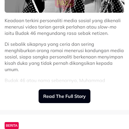
Keadaan terkini personaliti media sosial yang dikenali
menerusi video tarian gerak perlahan atau
slow-mo
iaitu Budak 46 mengundang rasa sebak netizen.
Di sebalik sikapnya yang ceria dan sering
menghiburkan orang ramai menerusi kandungan media
sosial, siapa sangka personaliti berkenaan menyimpan
kisah duka yang tidak pernah dikongsikan kepada
umum.
Budak 46 atau nama sebenarnya, Muhammad
Ammarzulkha, difahamkan menghidap retinitis
pigmentosa, iaitu sejenis penyakit mata yang boleh
Read The Full Story
menyebabkan penglihatan merosot secara beransur-
ansur.
Perkara itu didedahkan oleh adiknya, Cuna, menerusi
ruangan komen pada video terbaharu yang dimuat
BERITA