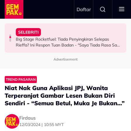
Skip to main content
Daftar
Keluarga Rasa Bakal Suami Tak Setaraf
Boleh Solat Berdiri Selepas…
SELEBRITI
Aliff Rakib Hadiah Rumah RM1 Juta Kepada Ibu Bapa
Atlet Golf Tidak Diculik, ‘Lari’ ke Bangkok Sebab
10 Tahun Solat Atas Kerusi, Maria Tengku Sabri Syukur
Big Stage Rocketfuel: Tiada Penyingkiran Selepas
BERITA
BERITA
HIBURAN
Rieffa? Ini Respon Tuan Badan - "Saya Tiada Rasa Sakit
Hati Pun..."
Advertisement
TREND PASARAN
Niat Nak Guna Aplikasi JPJ, Wanita
Terperanjat Gambar Lesen Bukan Diri
Sendiri - “Semua Betul, Muka Je Bukan…”
Firdaus
12/03/2024 | 10:55 MYT