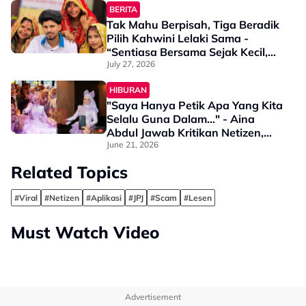
BERITA
Tak Mahu Berpisah, Tiga Beradik
Pilih Kahwini Lelaki Sama -
“Sentiasa Bersama Sejak Kecil,
Tak Dapat Bayangkan Hidup
July 27, 2026
Berjauhan”
HIBURAN
"Saya Hanya Petik Apa Yang Kita
Selalu Guna Dalam..." - Aina
Abdul Jawab Kritikan Netizen,
Guna 'Takda' Dalam Sadis
June 21, 2026
Related Topics
#Viral
#Netizen
#Aplikasi
#JPJ
#Scam
#Lesen
Must Watch Video
Advertisement