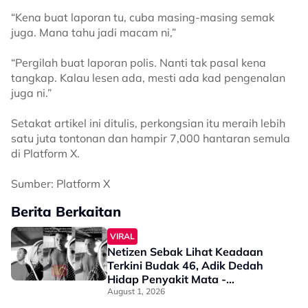
“Kena buat laporan tu, cuba masing-masing semak
juga. Mana tahu jadi macam ni,”
“Pergilah buat laporan polis. Nanti tak pasal kena
tangkap. Kalau lesen ada, mesti ada kad pengenalan
juga ni.”
Setakat artikel ini ditulis, perkongsian itu meraih lebih
satu juta tontonan dan hampir 7,000 hantaran semula
di Platform X.
Sumber: Platform X
Berita Berkaitan
VIRAL
Netizen Sebak Lihat Keadaan
Terkini Budak 46, Adik Dedah
Hidap Penyakit Mata -
“Penglihatan Dia Memang Slowly
August 1, 2026
Makin Tak Nampak…”