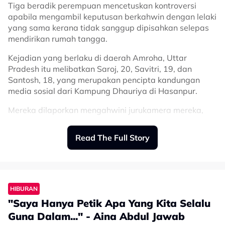
life was so different then.
Tiga beradik perempuan mencetuskan kontroversi
apabila mengambil keputusan berkahwin dengan lelaki
♬ original sound - alinakaymusic
yang sama kerana tidak sanggup dipisahkan selepas
mendirikan rumah tangga.
Kejadian yang berlaku di daerah Amroha, Uttar
Pradesh itu melibatkan Saroj, 20, Savitri, 19, dan
Santosh, 18, yang merupakan pencipta kandungan
media sosial dari Kampung Dhauriya di Hasanpur.
Mereka dilaporkan mengahwini jurukamera mereka,
Vikas, dalam satu upacara di Kuil Chamunda Mata
pada 17 Julai lalu.
Read The Full Story
Rakaman majlis tersebut mula tular baru-baru ini,
sekali gus mengundang pelbagai reaksi termasuk
bantahan daripada beberapa pertubuhan Hindu.
HIBURAN
Dalam video berkenaan, Vikas dilihat menyapukan
"Saya Hanya Petik Apa Yang Kita Selalu
sindoor atau serbuk merah pada dahi setiap pengantin
perempuan selepas mereka selesai menjalani upacara
Guna Dalam..." - Aina Abdul Jawab
Perkongsian tersebut nyata menyentuh hati netizen