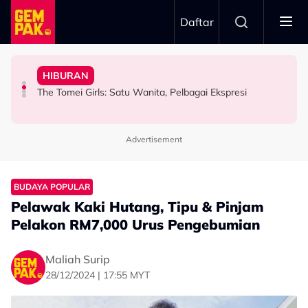
Skip to main content
Daftar
Aliff Aziz, Minta Netizen Berhenti Menghukum
Aziz Anggap M. Nasir Sekadar Bergurau
& Popular - “Saya Tak Mahu Main Perasaan Orang
HIBURAN
“Jangan Meroyan,Merentan...” - Ammar Alfian Pertahan
“Mungkin Rupa Saya Sesuai…” – Dipuji Tampan, Aliff
Iqbal Tolak Tawaran Gimik Bercinta Dengan Artis Cantik
The Tomei Girls: Satu Wanita, Pelbagai Ekspresi
HIBURAN
HIBURAN
HIBURAN
Advertisement
BUDAYA POPULAR
Pelawak Kaki Hutang, Tipu & Pinjam
Pelakon RM7,000 Urus Pengebumian
Maliah Surip
28/12/2024 | 17:55 MYT