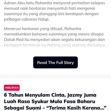
Adnan Abu iaitu Rohanita menyorot perhatian selepas
memuat naik hantaran menyentuh hati mengenai
“Pandangan orang lain tidak lagi bermakna, cheeers
suaminya itu yang dianggap kini berdepan dengan
untuk kita semua yang selalu berusaha, love you,”
pelbagai cabaran hidup.
coretnya.
Menerusi hantaran yang dibuat, Rohanita
Related Topics
memaklumkan bahawa suaminya yang mesra disapa
Datuk Red itu menyedari akan segala kekurangan dan
#Cakra Khan
#Indonesia
kesilapan termasuk isu hutang yang sedang dilaluinya.
Malah, dia sendiri melihat kesungguhan Datuk Red
yang disifatkan sebagai seorang yang tidak pernah
Read The Full Story
berhenti berusaha untuk melunaskan segala hutang
yang dihadapinya.
“Dia tahu dia seorang yang bankrup, dia tahu dia
seorang bapa yang gagal, dia tahu dia banyak hutang,
HIBURAN
dia tahu ramai membenci dia.
6 Tahun Menyulam Cinta, Jazmy Juma
“Dia cakap dengan saya, malu nak kahwin dengan
Luah Rasa Syukur Mula Fasa Baharu
saya.
Sebagai Suami - “Terima Kasih Kerana…”