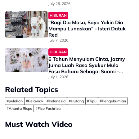
July 26, 2026
HIBURAN
“Bagi Dia Masa, Saya Yakin Dia
Mampu Lunaskan” - Isteri Datuk
Red
July 7, 2026
HIBURAN
6 Tahun Menyulam Cinta, Jazmy
Juma Luah Rasa Syukur Mula
Fasa Baharu Sebagai Suami -
“Terima Kasih Kerana…”
July 1, 2026
Related Topics
#pelakon
#Pelawak
#Indonesia
#Hutang
#Tipu
#Pengebumian
#Ananta Rispo
#Fico Fachriza
Must Watch Video