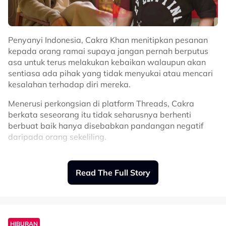
Penyanyi Indonesia, Cakra Khan menitipkan pesanan
kepada orang ramai supaya jangan pernah berputus
asa untuk terus melakukan kebaikan walaupun akan
sentiasa ada pihak yang tidak menyukai atau mencari
kesalahan terhadap diri mereka.
Menerusi perkongsian di platform Threads, Cakra
berkata seseorang itu tidak seharusnya berhenti
berbuat baik hanya disebabkan pandangan negatif
daripada orang sekeliling.
“Hidup ini realitinya, meskipun kita berusaha sebaik
mungkin juga berbuat baik, pasti ada sahaja yang
Read The Full Story
tidak suka dan mencari kesalahan kita, tapi tak
mengapa.
“Selagi kita tak merugikan siapa pun, jangan pernah
lelah untuk berusaha berbuat baik,” pesannya.
HIBURAN