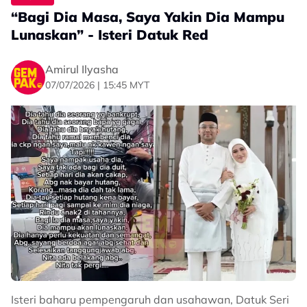
“Bagi Dia Masa, Saya Yakin Dia Mampu
Lunaskan” - Isteri Datuk Red
Amirul Ilyasha
07/07/2026 | 15:45 MYT
Dalam hantaran yang sama, Cakra berpendapat
apabila seseorang itu sudah tiada kelak, perkara yang
akan terus dikenang adalah kesan dan perasaan yang
ditinggalkan kepada mereka sepanjang menjalani
kehidupan.
“Pada akhirnya, apabila kita sudah tiada, apa yang
tinggal dalam ingatanmereka dan bagaimana kita
Isteri baharu pempengaruh dan usahawan, Datuk Seri
buat mereka rasa, itulah yang penting.