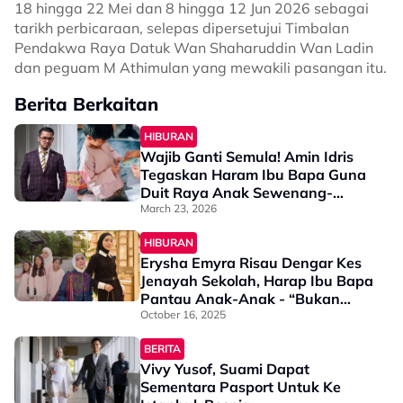
18 hingga 22 Mei dan 8 hingga 12 Jun 2026 sebagai
tarikh perbicaraan, selepas dipersetujui Timbalan
Pendakwa Raya Datuk Wan Shaharuddin Wan Ladin
dan peguam M Athimulan yang mewakili pasangan itu.
Berita Berkaitan
HIBURAN
Wajib Ganti Semula! Amin Idris
Tegaskan Haram Ibu Bapa Guna
Duit Raya Anak Sewenang-
Wenangnya
March 23, 2026
HIBURAN
Erysha Emyra Risau Dengar Kes
Jenayah Sekolah, Harap Ibu Bapa
Pantau Anak-Anak - “Bukan
Sekadar Larangan…”
October 16, 2025
BERITA
Vivy Yusof, Suami Dapat
Sementara Pasport Untuk Ke