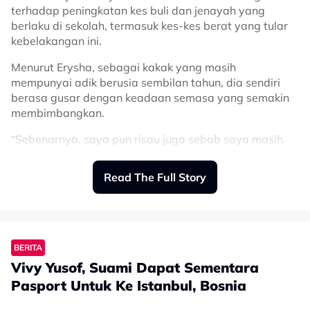
terhadap peningkatan kes buli dan jenayah yang
berlaku di sekolah, termasuk kes-kes berat yang tular
Sumber:
Facebook Amin Idris
kebelakangan ini.
Related Topics
Menurut Erysha, sebagai kakak yang masih
mempunyai adik berusia sembilan tahun, dia sendiri
#Amin Idris
#duit raya
#hak anak
#amanah
#pendakwah
berasa gusar dengan keadaan semasa yang semakin
membimbangkan.
“Sebenarnya, saya pun risau juga sebab saya masih
ada adik-beradik yang kecil. Kadang-kadang rasa
takut juga bila tengok berita tentang kes buli atau
Read The Full Story
jenayah yang berlaku di sekolah,” katanya.
Bagaimanapun, pelakon Drama Rumah Tanpa Luka itu
berpendapat didikan di rumah memainkan peranan
penting dalam membentuk sahsiah anak-anak agar
BERITA
mampu membezakan antara perkara betul dan salah.
Vivy Yusof, Suami Dapat Sementara
“Kalau dibesarkan dengan baik, mereka boleh jaga diri
Pasport Untuk Ke Istanbul, Bosnia
sendiri. Kadang-kadang cerita di TV atau media sosial