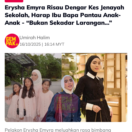
ganti semula,” ciapnya.
Erysha Emyra Risau Dengar Kes Jenayah
Dalam masa yang sama, Amin turut berkongsi hukum
Sekolah, Harap Ibu Bapa Pantau Anak-
terhadap individu yang menggunakan harta orang lain
Anak - “Bukan Sekadar Larangan…”
tanpa izin di ruangan komen.
Umirah Halim
16/10/2025 | 16:14 MYT
Pelakon Erysha Emyra meluahkan rasa bimbang