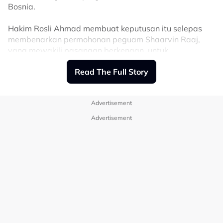
dengan kawan, jangan terus salahkan orang lain.
Bosnia.
“Cuba tanya diri sendiri juga, adakah kita ada buat
Hakim Rosli Ahmad membuat keputusan itu selepas
silap atau cakap sesuatu yang menyakitkan hati orang
membenarkan permohonan peguam Shaarvin Raaj,
lain. Selalu ada dua sisi pada setiap cerita,” katanya.
yang mewakili pasangan berkenaan, untuk
mendapatkan pasport mereka bermula hari ini hingga
Sebelum ini, Malaysia digemparkan dengan beberapa
Read The Full Story
12 Nov depan.
kes jenayah serius di sekolah, termasuk insiden rogol
dan bunuh melibatkan pelajar yang mencetuskan
"Mahkamah membenarkan permohonan itu dan
kebimbangan ramai pihak terhadap tahap
Advertisement
pasport diserahkan kepada kedua-dua pemohon hari
keselamatan dan moral pelajar masa kini.
ini, serta dikembalikan kepada mahkamah 13 Nov ini,"
Advertisement
Dalam perkembangan lain, Erysha kini sedang
katanya.
menjalani penggambaran drama bersiri Satu Dua…
Terdahulu, Shaarvin berkata kedua-dua anak guamnya
Dia? arahan Datuk Yusry Abdul Halim yang bakal
akan menghadiri program Islamic Historical Retreat to
ditayangkan di platform penstriman digital Viu mulai
Istanbul-Bosnia with Sheikh Wael Ibrahim dari 4
23 Oktober ini.
hingga 11 Nov ini.
Selain Erysha, drama tersebut turut menampilkan
"Saya mohon pasport diserahkan hari ini untuk
barisan pelakon seperti Ariel Fesol, Zarif Ghazzi, Afiq
permohonan visa dan ia akan diserahkan semula
Gamidon, Rizal Rasid dan ramai lagi.dv
kepada mahkamah pada 13 Nov," katanya.