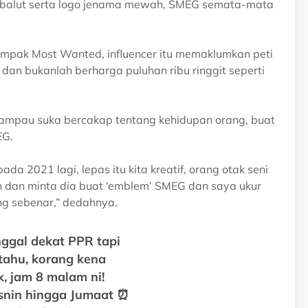
alut serta logo jenama mewah, SMEG semata-mata
empak Most Wanted, influencer itu memaklumkan peti
an bukanlah berharga puluhan ribu ringgit seperti
erlampau suka bercakap tentang kehidupan orang, buat
EG.
ada 2021 lagi, lepas itu kita kreatif, orang otak seni
n dan minta dia buat ‘emblem’ SMEG dan saya ukur
g sebenar,” dedahnya.
ggal dekat PPR tapi
tahu, korang kena
k, jam 8 malam ni!
Isnin hingga Jumaat ⏰